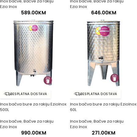
Inox bačve
,
Bačve za rakiju
Inox bačve
,
Bačve za rakiju
Ezio Inox
Ezio Inox
589.00
KM
646.00
KM
BESPLATNA DOSTAVA
BESPLATNA DOSTAVA
Inox bačva bure za rakiju EzioInox
Inox bačva bure za rakiju EzioInox
500L
60L
Inox bačve
,
Bačve za rakiju
Inox bačve
,
Bačve za rakiju
Ezio Inox
Ezio Inox
990.00
KM
271.00
KM