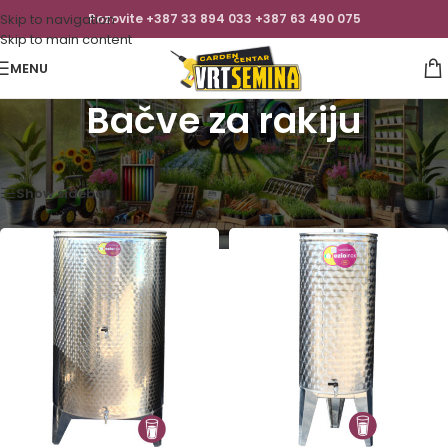
Skip to navigation
Pozovite +387 33 894 033 +387 63 490 075
Skip to main content
MENU
Bačve za rakiju
Početna
/
Inox bačve
/
Bačve za rakiju
Prikaz svih 12 rezultata
Show sidebar