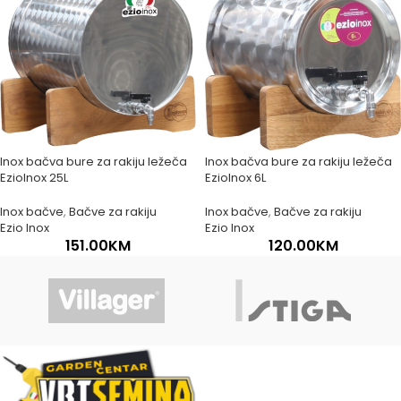
Inox bačva bure za rakiju ležeča
Inox bačva bure za rakiju ležeča
EzioInox 25L
EzioInox 6L
Inox bačve
,
Bačve za rakiju
Inox bačve
,
Bačve za rakiju
Ezio Inox
Ezio Inox
151.00
KM
120.00
KM