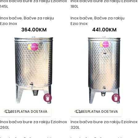
Inox bačva bure za rakiju EzioInox
Inox bačva bure za rakiju EzioInox
145L
180L
Inox bačve
,
Bačve za rakiju
Inox bačve
,
Bačve za rakiju
Ezio Inox
Ezio Inox
364.00
KM
441.00
KM
BESPLATNA DOSTAVA
BESPLATNA DOSTAVA
Inox bačva bure za rakiju EzioInox
Inox bačva bure za rakiju EzioInox
260L
320L