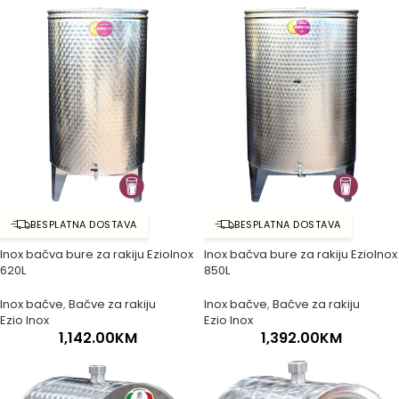
BESPLATNA DOSTAVA
BESPLATNA DOSTAVA
Inox bačva bure za rakiju EzioInox
Inox bačva bure za rakiju EzioInox
620L
850L
Inox bačve
,
Bačve za rakiju
Inox bačve
,
Bačve za rakiju
Ezio Inox
Ezio Inox
1,142.00
KM
1,392.00
KM