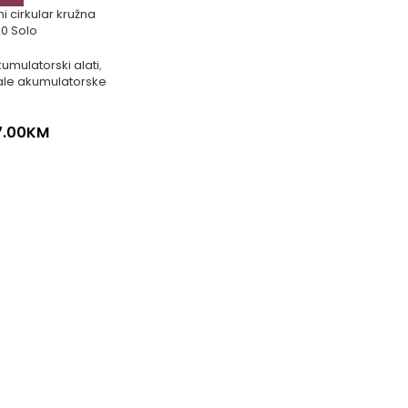
i cirkular kružna
20 Solo
umulatorski alati
,
ale akumulatorske
7.00
KM