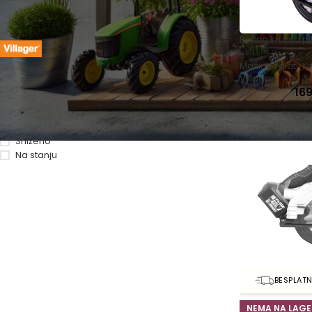
Baštenska oprema
Roštilji
FILTRIRAJ PO BRENDU
Ručna kružna pil
Villager
5
Mašine i alati
,
Kr
Villager
16
STATUS ZALIHE
Sniženo
Na stanju
BESPLAT
NEMA NA LAGE