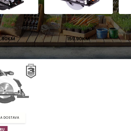
a VLN 185
Ručna kružna pila VLP 1613
Ručna 
užne pile
,
Testere
Mašine i alati
,
Kružne pile
,
Testere
Mašine 
Villager
Villag
9.90
KM
159.90
KM
NA DOSTAVA
RU