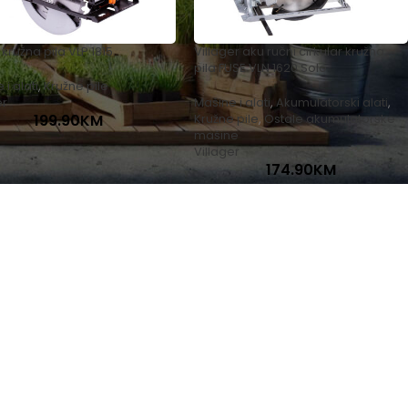
kružna pila VLP 1815
Villager aku ručni cirkular kružna
pila FUSE VLN 1620 Solo
i alati
,
Kružne pile
er
Mašine i alati
,
Akumulatorski alati
,
199.90
KM
Kružne pile
,
Ostale akumulatorske
mašine
Villager
174.90
KM