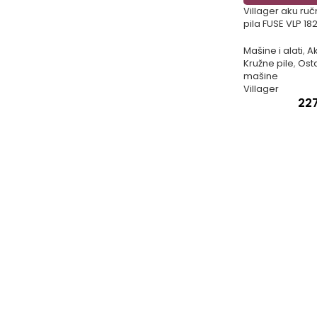
Villager aku ručn
pila FUSE VLP 18
Mašine i alati
,
Ak
Kružne pile
,
Ost
mašine
Villager
22