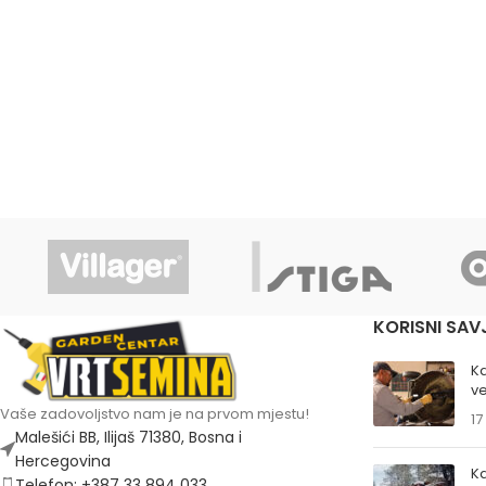
KORISNI SAV
K
ve
Vaše zadovoljstvo nam je na prvom mjestu!
17
Malešići BB, Ilijaš 71380, Bosna i
Hercegovina
Ka
Telefon: +387 33 894 033