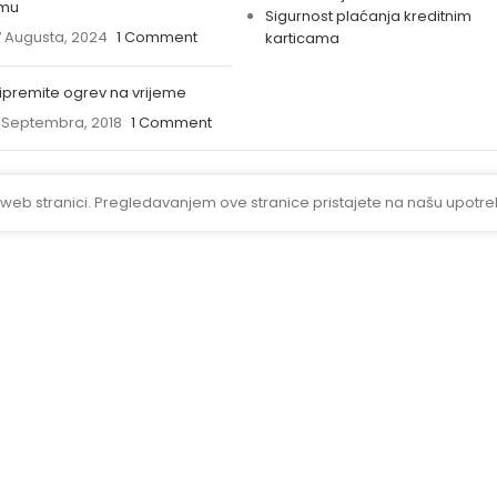
imu
Sigurnost plaćanja kreditnim
 Augusta, 2024
1 Comment
karticama
ipremite ogrev na vrijeme
 Septembra, 2018
1 Comment
 web stranici. Pregledavanjem ove stranice pristajete na našu upotre