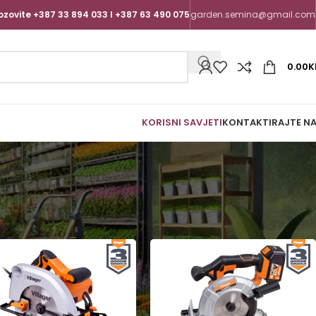
ozovite +387 33 894 033 I +387 63 490 075
garden.semina@gmail.com
0.00
K
KORISNI SAVJETI
KONTAKTIRAJTE N
Show
9
12
18
24