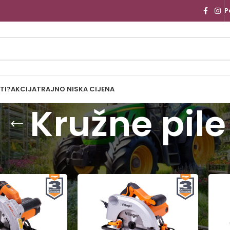
P
TI?
AKCIJA
TRAJNO NISKA CIJENA
Kružne pile
i alati
/
Kružne pile