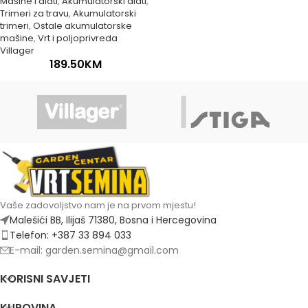
Mašine i alati
,
Akumulatorski alati
,
Trimeri za travu
,
Akumulatorski
trimeri
,
Ostale akumulatorske
mašine
,
Vrt i poljoprivreda
Villager
189.50
KM
Vaše zadovoljstvo nam je na prvom mjestu!
Malešići BB, Ilijaš 71380, Bosna i Hercegovina
Telefon: +387 33 894 033
E-mail: garden.semina@gmail.com
KORISNI SAVJETI
KUPOVINA