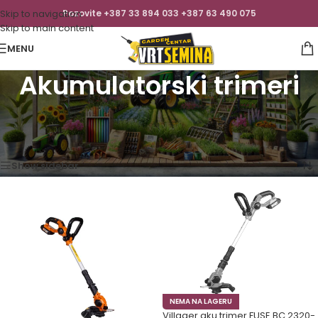
Skip to navigation
Pozovite +387 33 894 033 +387 63 490 075
Skip to main content
MENU
Akumulatorski trimeri
Početna
/
Vrtni i Baštenski alat
/
Trimeri za travu
/
Akumulatorski trimeri
Prikaz svih 3 rezultata
Show sidebar
NEMA NA LAGERU
Villager aku trimer FUSE BC 2320-