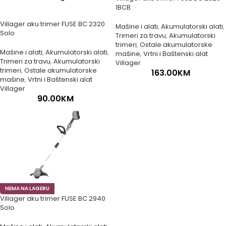
1BCB
Villager aku trimer FUSE BC 2320
Mašine i alati
,
Akumulatorski alati
,
Solo
Trimeri za travu
,
Akumulatorski
trimeri
,
Ostale akumulatorske
Mašine i alati
,
Akumulatorski alati
,
mašine
,
Vrtni i Baštenski alat
Trimeri za travu
,
Akumulatorski
Villager
trimeri
,
Ostale akumulatorske
163.00
KM
mašine
,
Vrtni i Baštenski alat
Villager
90.00
KM
NEMA NA LAGERU
Villager aku trimer FUSE BC 2940
Solo