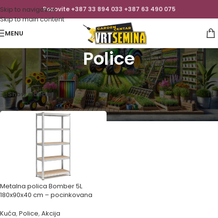
Skip to navigation
Pozovite +387 33 894 033 +387 63 490 075
Skip to main content
MENU
Police
Početna
/
Kuća
/
Police
Prikazuje se jedan rezultat
Show sidebar
Metalna polica Bomber 5L
180x90x40 cm – pocinkovana
Kuća
,
Police
,
Akcija