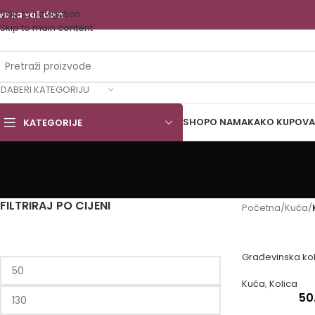
Skip to navigation
ve za vaš dom
Skip to main content
DABERI KATEGORIJU
SHOP
O NAMA
KAKO KUPOVA
KATEGORIJE
FILTRIRAJ PO CIJENI
Početna
/
Kuća
/
Građevinska kolic
Kuća
,
Kolica
50