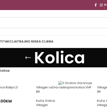
P
TI?
AKCIJA
TRAJNO NISKA CIJENA
Kolica
Kolica
a Italija L3
Villager ručna rasklopiva kolica VHF
Villag
85
95
.00
KM
Kuća
,
Kolica
Kuća
,
Villager
Villag