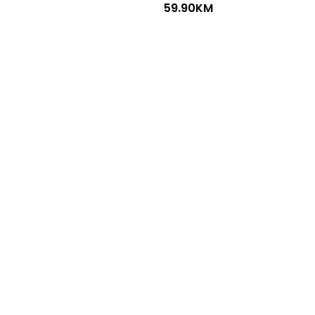
59.90
KM