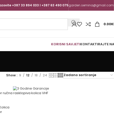
ozovite +387 33 894 033 I +387 63 490 075
garden.semina@gmail.com
0.00
K
KORISNI SAVJETI
KONTAKTIRAJTE N
Show
9
12
18
24
er ručna rasklopiva kolica VHF
Kolica
er