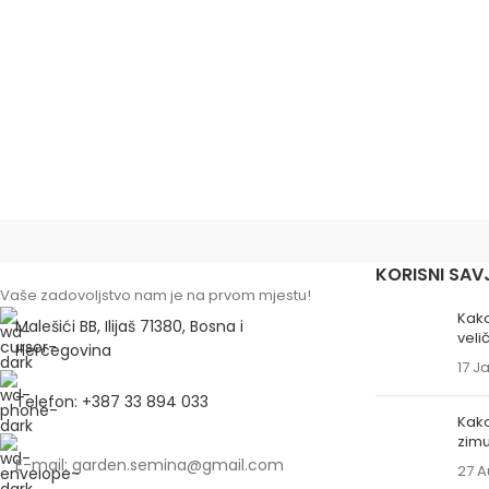
KORISNI SAV
Vaše zadovoljstvo nam je na prvom mjestu!
Kako
Malešići BB, Ilijaš 71380, Bosna i
veli
Hercegovina
17 J
Telefon: +387 33 894 033
Kako
zim
E-mail: garden.semina@gmail.com
27 A