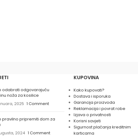
JETI
KUPOVINA
 odabrati odgovarajuću
Kako kupovati?
činu noža za kosilice
Dostava i isporuka
Garancija proizvoda
anuara, 2025
1 Comment
Reklamacija i povrat robe
Izjava o privatnosti
 pravilno pripremiti dom za
Korisni savjeti
u
Sigurnost plaćanja kreditnim
ugusta, 2024
1 Comment
karticama