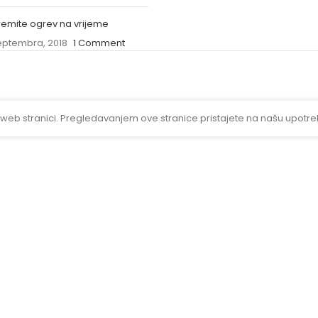
remite ogrev na vrijeme
eptembra, 2018
1 Comment
 web stranici. Pregledavanjem ove stranice pristajete na našu upotre