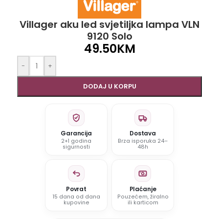
Villager aku led svjetiljka lampa VLN
9120 Solo
49.50
KM
-
+
DODAJ U KORPU
Garancija
Dostava
2+1 godina
Brza isporuka 24–
sigurnosti
48h
Povrat
Plaćanje
15 dana od dana
Pouzećem, žiralno
kupovine
ili karticom