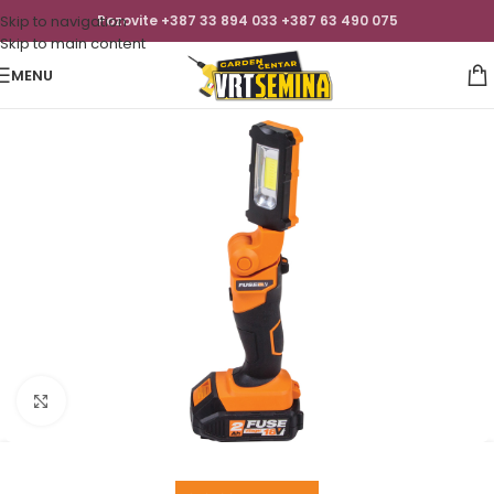
Skip to navigation
Pozovite +387 33 894 033 +387 63 490 075
Skip to main content
MENU
Click to enlarge