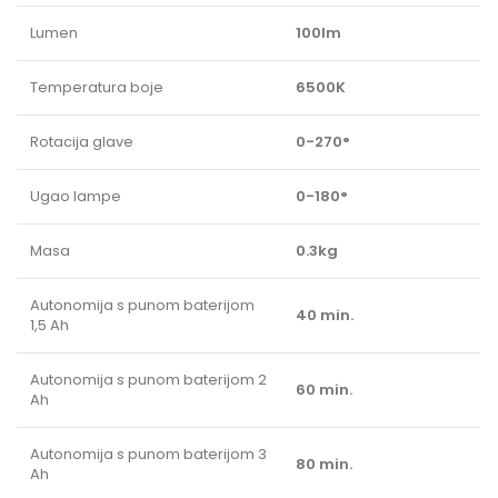
Lumen
100lm
Temperatura boje
6500K
Rotacija glave
0-270°
Ugao lampe
0-180°
Masa
0.3kg
Autonomija s punom baterijom
40 min.
1,5 Ah
Autonomija s punom baterijom 2
60 min.
Ah
Autonomija s punom baterijom 3
80 min.
Ah