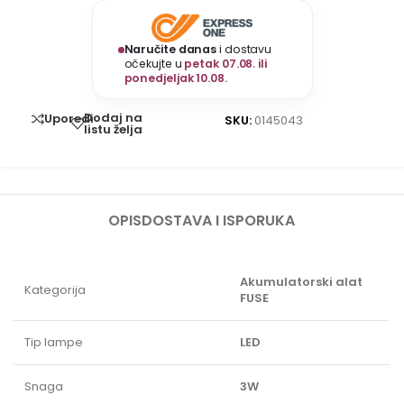
Naručite danas
i dostavu
očekujte u
petak 07.08. ili
ponedjeljak 10.08.
Dodaj na
Uporedi
SKU:
0145043
listu želja
OPIS
DOSTAVA I ISPORUKA
Akumulatorski alat
Kategorija
FUSE
Tip lampe
LED
Snaga
3W