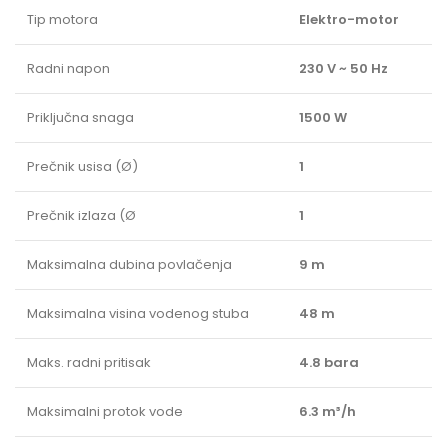
Tip motora
Elektro-motor
Radni napon
230 V ~ 50 Hz
Priključna snaga
1500 W
Prečnik usisa (Ø)
1
Prečnik izlaza (Ø
1
Maksimalna dubina povlačenja
9 m
Maksimalna visina vodenog stuba
48 m
Maks. radni pritisak
4.8 bara
Maksimalni protok vode
6.3 m³/h