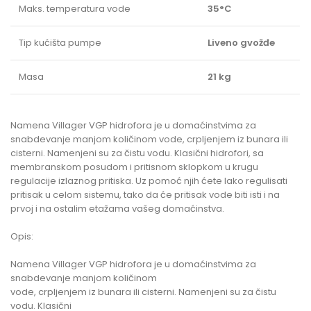
Maks. temperatura vode
35°C
Tip kućišta pumpe
Liveno gvožđe
Masa
21 kg
Namena Villager VGP hidrofora je u domaćinstvima za
snabdevanje manjom količinom vode, crpljenjem iz bunara ili
cisterni. Namenjeni su za čistu vodu. Klasični hidrofori, sa
membranskom posudom i pritisnom sklopkom u krugu
regulacije izlaznog pritiska. Uz pomoć njih ćete lako regulisati
pritisak u celom sistemu, tako da će pritisak vode biti isti i na
prvoj i na ostalim etažama vašeg domaćinstva.
Opis:
Namena Villager VGP hidrofora je u domaćinstvima za
snabdevanje manjom količinom
vode, crpljenjem iz bunara ili cisterni. Namenjeni su za čistu
vodu. Klasični