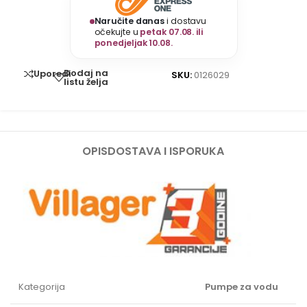
Naručite danas
i dostavu
očekujte u
petak 07.08. ili
ponedjeljak 10.08.
Dodaj na
Uporedi
SKU:
0126029
listu želja
OPIS
DOSTAVA I ISPORUKA
Kategorija
Pumpe za vodu