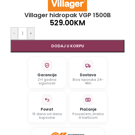
Villager hidropak VGP 1500B
529.00
KM
-
+
DODAJ U KORPU
Garancija
Dostava
2+1 godina
Brza isporuka 24–
sigurnosti
48h
Povrat
Plaćanje
15 dana od dana
Pouzećem, žiralno
kupovine
ili karticom