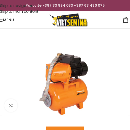
Skip to navigation
Pozovite +387 33 894 033 +387 63 490 075
Skip to main content
MENU
Click to enlarge