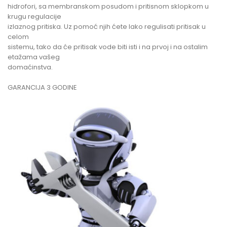
hidrofori, sa membranskom posudom i pritisnom sklopkom u
krugu regulacije
izlaznog pritiska. Uz pomoć njih ćete lako regulisati pritisak u
celom
sistemu, tako da će pritisak vode biti isti i na prvoj i na ostalim
etažama vašeg
domaćinstva.
GARANCIJA 3 GODINE