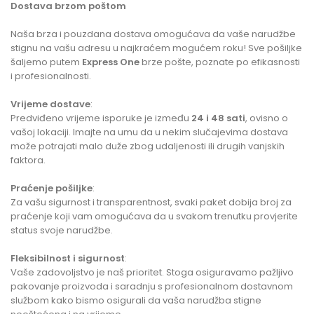
Dostava brzom poštom
Naša brza i pouzdana dostava omogućava da vaše narudžbe
stignu na vašu adresu u najkraćem mogućem roku! Sve pošiljke
šaljemo putem
Express One
brze pošte, poznate po efikasnosti
i profesionalnosti.
Vrijeme dostave
:
Predviđeno vrijeme isporuke je između
24 i 48 sati
, ovisno o
vašoj lokaciji. Imajte na umu da u nekim slučajevima dostava
može potrajati malo duže zbog udaljenosti ili drugih vanjskih
faktora.
Praćenje pošiljke
:
Za vašu sigurnost i transparentnost, svaki paket dobija broj za
praćenje koji vam omogućava da u svakom trenutku provjerite
status svoje narudžbe.
Fleksibilnost i sigurnost
:
Vaše zadovoljstvo je naš prioritet. Stoga osiguravamo pažljivo
pakovanje proizvoda i saradnju s profesionalnom dostavnom
službom kako bismo osigurali da vaša narudžba stigne