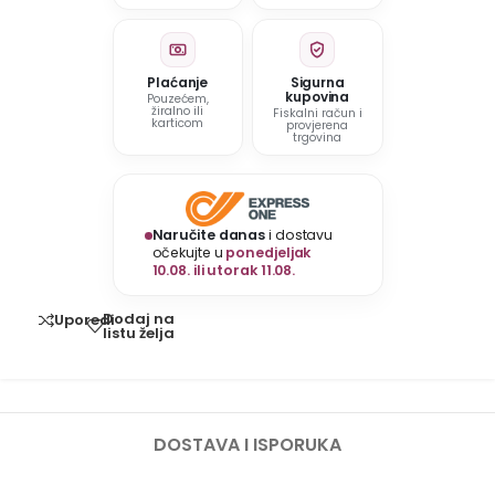
Plaćanje
Sigurna
kupovina
Pouzećem,
žiralno ili
Fiskalni račun i
karticom
provjerena
trgovina
Naručite danas
i dostavu
očekujte u
ponedjeljak
10.08. ili utorak 11.08.
Dodaj na
Uporedi
listu želja
DOSTAVA I ISPORUKA