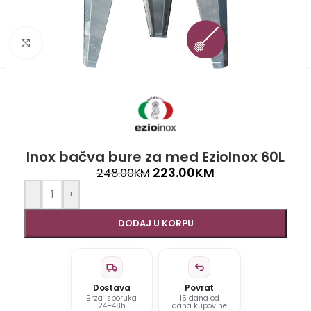
Click to enlarge
Inox bačva bure za med EzioInox 60L
223.00
KM
248.00
KM
-
+
DODAJ U KORPU
Dostava
Povrat
Brza isporuka
15 dana od
24–48h
dana kupovine