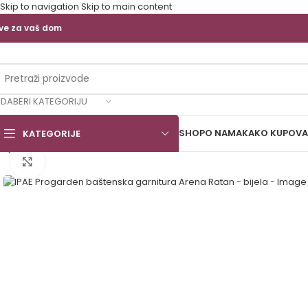
Skip to navigation
Skip to main content
ve za vaš dom
DABERI KATEGORIJU
SHOP
O NAMA
KAKO KUPOVA
KATEGORIJE
Click to enlarge