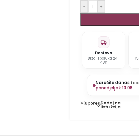
-
+
Dostava
Brza isporuka 24–
1
48h
Naručite danas
i do
ponedjeljak 10.08.
Dodaj na
Uporedi
listu želja