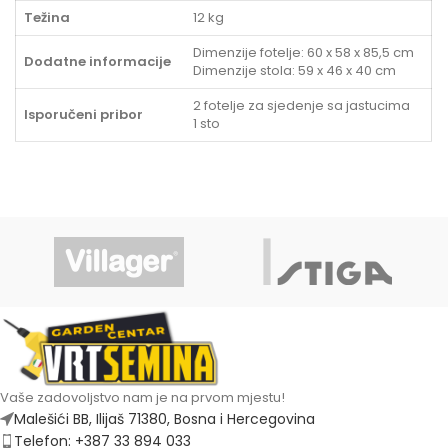
Težina
12 kg
Dimenzije fotelje: 60 x 58 x 85,5 cm
Dodatne informacije
Dimenzije stola: 59 x 46 x 40 cm
2 fotelje za sjedenje sa jastucima
Isporučeni pribor
1 sto
Vaše zadovoljstvo nam je na prvom mjestu!
Malešići BB, Ilijaš 71380, Bosna i Hercegovina
Telefon: +387 33 894 033