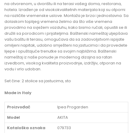
na otvorenom, u dvorištu ili na terasi vašeg doma, restorana,
hotela. Izrađen je od visokokvalitetnih materijala koji su otporni
na različite vremenske uslove. Montaža je brza i jednostavna. Sa
dolaskom toplijeg vremena želimo da što više vremena
provodimo na svježem vazduhu, kako bismo ručali, opustili se ili
družili sa porodicom i prijateljima. Baštenski nameštaj uljepšava
vašu baštu ili terasu, omogućava da sa zadovoljstvom ispijate
omiljeni napitak, udobno smješteni na jastucima i da provedete
lijepe i opuštajuće trenutke sa svojim najbližima. Baštenski
nameštaj iz naše ponude je modernog dizajna sa ratan
izvedbom, visokog kvaliteta proizvodnje, izdržljiv, otporan na
vodu i vrlo udoban.
Set čine: 2 stolice sa jastucima, sto
Made in Italy
Proizvođač
Ipea Progarden
Model
AKITA
Kataloška oznaka
079733