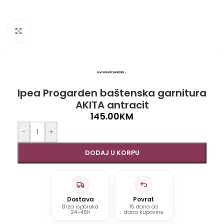
Click to enlarge
Ipea Progarden baštenska garnitura
AKITA antracit
145.00
KM
-
+
DODAJ U KORPU
Dostava
Povrat
Brza isporuka
15 dana od
24–48h
dana kupovine