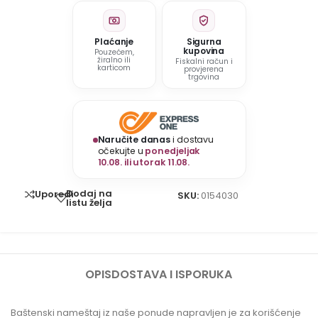
Plaćanje
Sigurna
kupovina
Pouzećem,
žiralno ili
Fiskalni račun i
karticom
provjerena
trgovina
Naručite danas
i dostavu
očekujte u
ponedjeljak
10.08. ili utorak 11.08.
Dodaj na
Uporedi
SKU:
0154030
listu želja
OPIS
DOSTAVA I ISPORUKA
Baštenski nameštaj iz naše ponude napravljen je za korišćenje