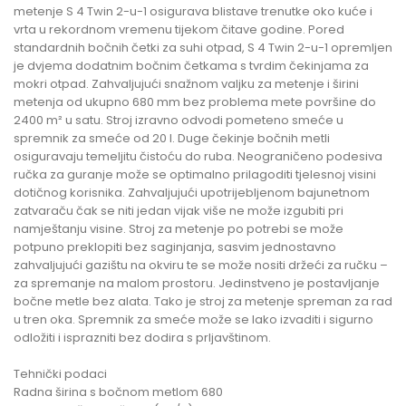
metenje S 4 Twin 2-u-1 osigurava blistave trenutke oko kuće i
vrta u rekordnom vremenu tijekom čitave godine. Pored
standardnih bočnih četki za suhi otpad, S 4 Twin 2-u-1 opremljen
je dvjema dodatnim bočnim četkama s tvrdim čekinjama za
mokri otpad. Zahvaljujući snažnom valjku za metenje i širini
metenja od ukupno 680 mm bez problema mete površine do
2400 m² u satu. Stroj izravno odvodi pometeno smeće u
spremnik za smeće od 20 l. Duge čekinje bočnih metli
osiguravaju temeljitu čistoću do ruba. Neograničeno podesiva
ručka za guranje može se optimalno prilagoditi tjelesnoj visini
dotičnog korisnika. Zahvaljujući upotrijebljenom bajunetnom
zatvaraču čak se niti jedan vijak više ne može izgubiti pri
namještanju visine. Stroj za metenje po potrebi se može
potpuno preklopiti bez saginjanja, sasvim jednostavno
zahvaljujući gazištu na okviru te se može nositi držeći za ručku –
za spremanje na malom prostoru. Jedinstveno je postavljanje
bočne metle bez alata. Tako je stroj za metenje spreman za rad
u tren oka. Spremnik za smeće može se lako izvaditi i sigurno
odložiti i isprazniti bez dodira s prljavštinom.
Tehnički podaci
Radna širina s bočnom metlom 680