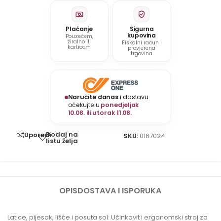
Plaćanje
Sigurna
kupovina
Pouzećem,
žiralno ili
Fiskalni račun i
karticom
provjerena
trgovina
Naručite danas
i dostavu
očekujte u
ponedjeljak
10.08. ili utorak 11.08.
Dodaj na
Uporedi
SKU:
0167024
listu želja
OPIS
DOSTAVA I ISPORUKA
Latice, pijesak, lišće i posuta sol: Učinkovit i ergonomski stroj za