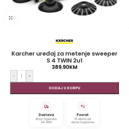
Click to enlarge
Karcher uređaj za metenje sweeper
S 4 TWIN 2u1
389.90
KM
-
+
DODAJ U KORPU
Dostava
Povrat
Brza isporuka
15 dana od
24–48h
dana kupovine