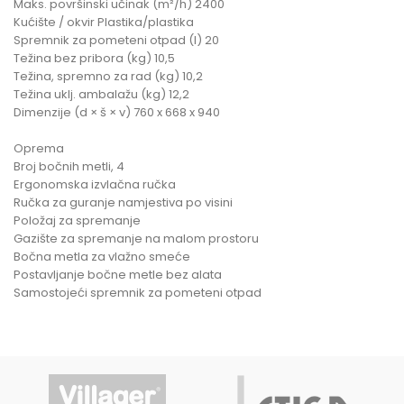
Maks. površinski učinak (m²/h) 2400
Kućište / okvir Plastika/plastika
Spremnik za pometeni otpad (l) 20
Težina bez pribora (kg) 10,5
Težina, spremno za rad (kg) 10,2
Težina uklj. ambalažu (kg) 12,2
Dimenzije (d × š × v) 760 x 668 x 940
Oprema
Broj bočnih metli, 4
Ergonomska izvlačna ručka
Ručka za guranje namjestiva po visini
Položaj za spremanje
Gazište za spremanje na malom prostoru
Bočna metla za vlažno smeće
Postavljanje bočne metle bez alata
Samostojeći spremnik za pometeni otpad