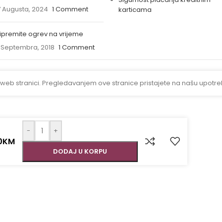
 Augusta, 2024
1 Comment
karticama
ipremite ogrev na vrijeme
 Septembra, 2018
1 Comment
 web stranici. Pregledavanjem ove stranice pristajete na našu upotre
-
+
0
KM
DODAJ U KORPU