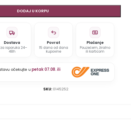
DODAJ U KORPU
Dostava
Povrat
Plaćanje
rza isporuka 24–
15 dana od dana
Pouzećem, žiralno
48h
kupovine
ili karticom
stavu očekujte u
petak 07.08. ili
SKU:
0145252