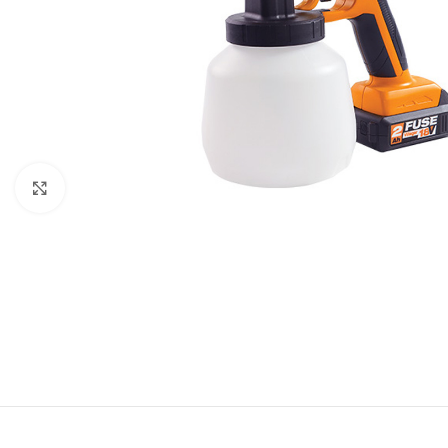
Baštenska oprema
Roštilji
Click to enlarge