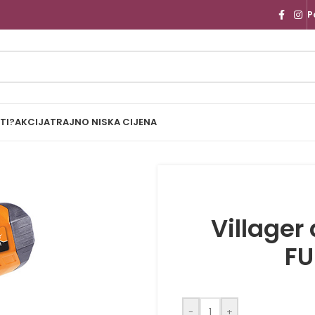
P
TI?
AKCIJA
TRAJNO NISKA CIJENA
Villager 
FU
-
+