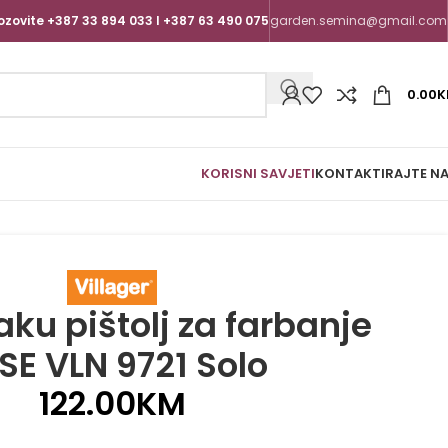
ozovite +387 33 894 033 I +387 63 490 075
garden.semina@gmail.com
0.00
K
KORISNI SAVJETI
KONTAKTIRAJTE N
aku pištolj za farbanje
SE VLN 9721 Solo
122.00
KM