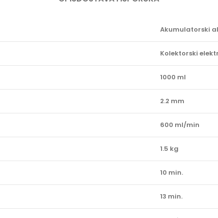
Akumulatorski al
Kolektorski elek
1000 ml
2.2 mm
600 ml/min
1.5 kg
10 min.
13 min.