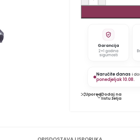
Garancija
2+1 godina
B
sigurnosti
Naručite danas
i do
ponedjeljak 10.08.
Dodaj na
Uporedi
listu želja
OPIS
DOSTAVA I ISPORUKA