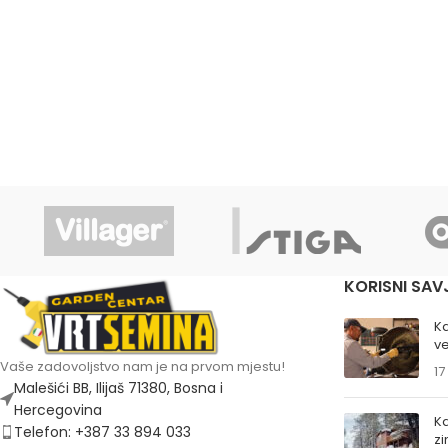
KORISNI SAV
K
ve
Vaše zadovoljstvo nam je na prvom mjestu!
17
Malešići BB, Ilijaš 71380, Bosna i
Hercegovina
Ka
Telefon: +387 33 894 033
z