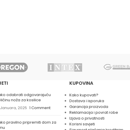
JETI
KUPOVINA
ako odabrati odgovarajuću
Kako kupovati?
ličinu noža za kosilice
Dostava i isporuka
Garancija proizvoda
 Januara, 2025
1 Comment
Reklamacija i povrat robe
Izjava o privatnosti
ko pravilno pripremiti dom za
Korisni savjeti
imu
Sigurnost plaćanja kreditnim