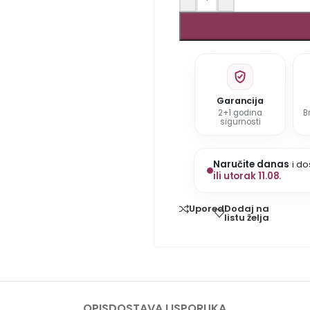
Garancija
2+1 godina
B
sigurnosti
Naručite danas
i do
ili utorak 11.08.
Dodaj na
Uporedi
listu želja
OPIS
DOSTAVA I ISPORUKA