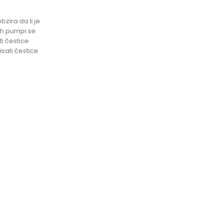
zira da li je
vih pumpi se
i čestice
sati čestice