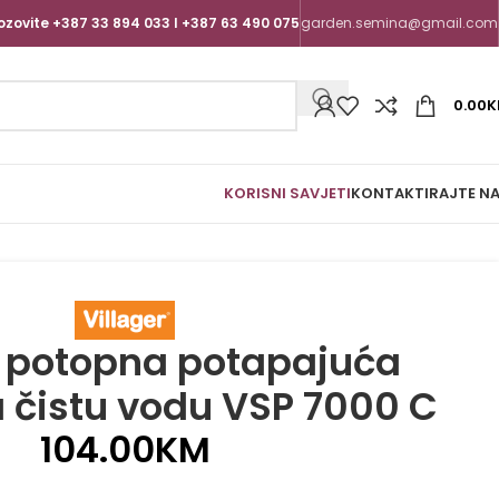
ozovite +387 33 894 033 I +387 63 490 075
garden.semina@gmail.com
0.00
K
KORISNI SAVJETI
KONTAKTIRAJTE N
r potopna potapajuća
čistu vodu VSP 7000 C
104.00
KM