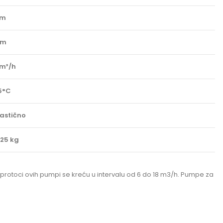
 m
 m
 m³/h
5°C
lastično
.25 kg
 protoci ovih pumpi se kreću u intervalu od 6 do 18 m3/h. Pumpe za