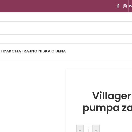
P
TI?
AKCIJA
TRAJNO NISKA CIJENA
Village
pumpa za 
-
+