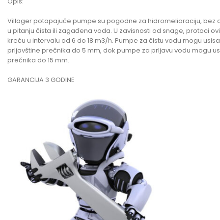
Opis:
Villager potapajuće pumpe su pogodne za hidromelioraciju, bez ob
u pitanju čista ili zagađena voda. U zavisnosti od snage, protoci o
kreću u intervalu od 6 do 18 m3/h. Pumpe za čistu vodu mogu usisat
prljavštine prečnika do 5 mm, dok pumpe za prljavu vodu mogu usi
prečnika do 15 mm.
GARANCIJA 3 GODINE