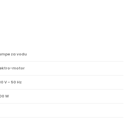
umpe za vodu
lektro-motor
30 V ~ 50 Hz
00 W