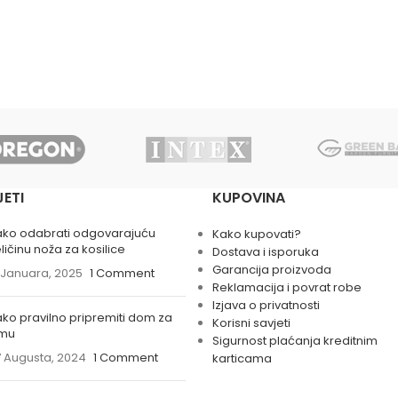
JETI
KUPOVINA
ako odabrati odgovarajuću
Kako kupovati?
ličinu noža za kosilice
Dostava i isporuka
Garancija proizvoda
 Januara, 2025
1 Comment
Reklamacija i povrat robe
Izjava o privatnosti
ko pravilno pripremiti dom za
Korisni savjeti
imu
Sigurnost plaćanja kreditnim
 Augusta, 2024
1 Comment
karticama