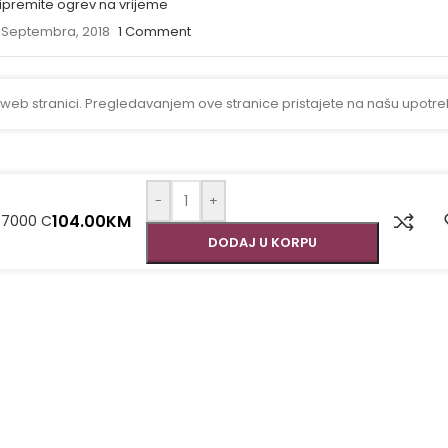
ipremite ogrev na vrijeme
 Septembra, 2018
1 Comment
 web stranici. Pregledavanjem ove stranice pristajete na našu upotre
-
+
104.00
KM
 7000 C
DODAJ U KORPU