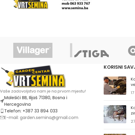
KORISNI SAV
K
ve
Vaše zadovoljstvo nam je na prvom mjestu!
17
Malešići BB, Ilijaš 71380, Bosna i
Hercegovina
Ka
Telefon: +387 33 894 033
z
E-mail: garden.semina@gmail.com
27