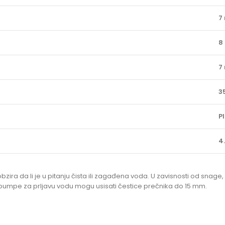
7
8
7
3
P
4
ra da li je u pitanju čista ili zagađena voda. U zavisnosti od snage,
 pumpe za prljavu vodu mogu usisati čestice prečnika do 15 mm.