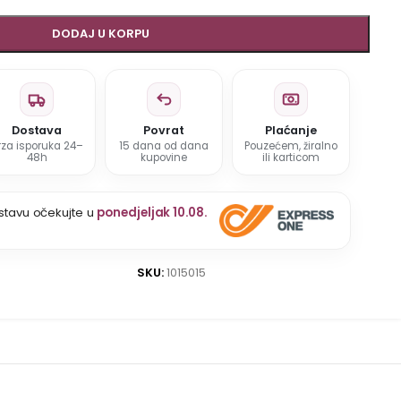
DODAJ U KORPU
Dostava
Povrat
Plaćanje
rza isporuka 24–
15 dana od dana
Pouzećem, žiralno
48h
kupovine
ili karticom
stavu očekujte u
ponedjeljak 10.08.
SKU:
1015015