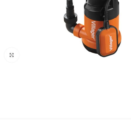
Baštenska oprema
Roštilji
Click to enlarge