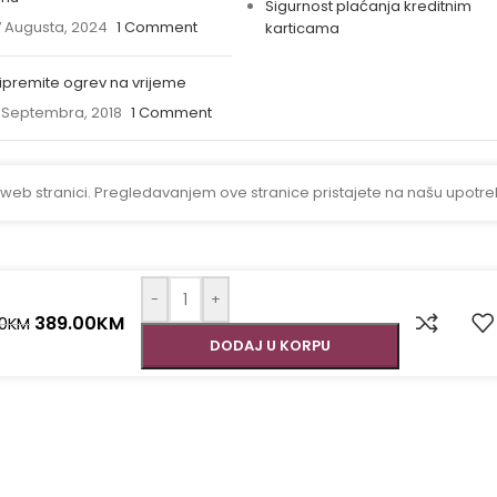
Sigurnost plaćanja kreditnim
 Augusta, 2024
1 Comment
karticama
ipremite ogrev na vrijeme
 Septembra, 2018
1 Comment
 web stranici. Pregledavanjem ove stranice pristajete na našu upotre
-
+
389.00
KM
0
KM
DODAJ U KORPU