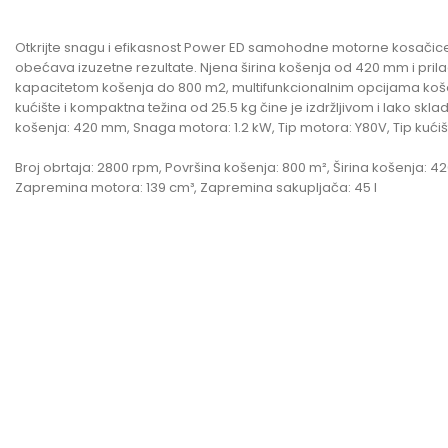
Otkrijte snagu i efikasnost Power ED samohodne motorne kosačice 
obećava izuzetne rezultate. Njena širina košenja od 420 mm i pr
kapacitetom košenja do 800 m2, multifunkcionalnim opcijama košenja
kućište i kompaktna težina od 25.5 kg čine je izdržljivom i lako sk
košenja: 420 mm, Snaga motora: 1.2 kW, Tip motora: Y80V, Tip kuć
Broj obrtaja: 2800 rpm, Površina košenja: 800 m², Širina košenja: 
Zapremina motora: 139 cm³, Zapremina sakupljača: 45 l