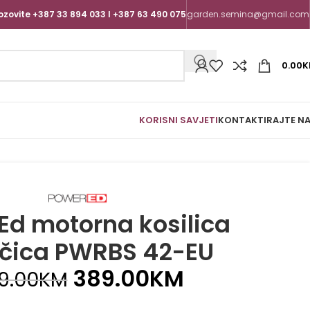
ozovite +387 33 894 033 I +387 63 490 075
garden.semina@gmail.com
0.00
K
KORISNI SAVJETI
KONTAKTIRAJTE N
Ed motorna kosilica
čica PWRBS 42-EU
389.00
KM
9.00
KM