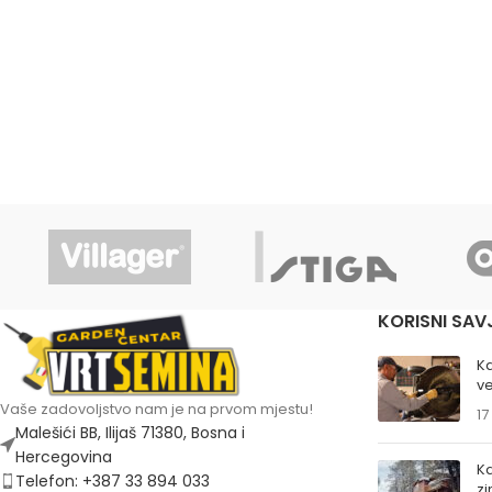
KORISNI SAV
K
ve
Vaše zadovoljstvo nam je na prvom mjestu!
17
Malešići BB, Ilijaš 71380, Bosna i
Hercegovina
Ka
Telefon: +387 33 894 033
z