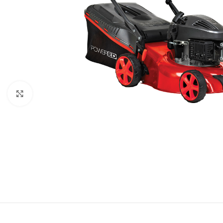
Baštenska oprema
Roštilji
Click to enlarge