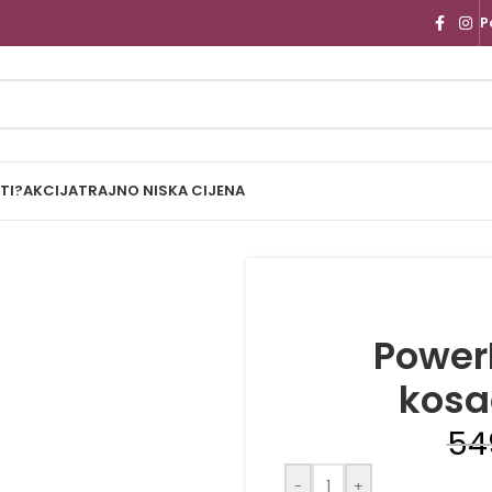
P
TI?
AKCIJA
TRAJNO NISKA CIJENA
Power
kosa
54
-
+