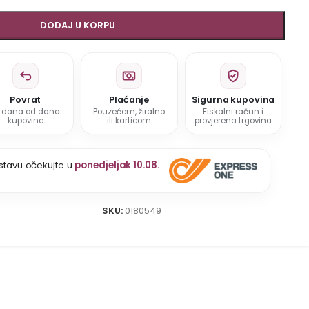
DODAJ U KORPU
Povrat
Plaćanje
Sigurna kupovina
5 dana od dana
Pouzećem, žiralno
Fiskalni račun i
kupovine
ili karticom
provjerena trgovina
stavu očekujte u
ponedjeljak 10.08.
SKU:
0180549