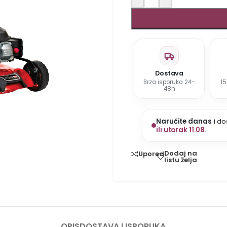
Dostava
Brza isporuka 24–
1
48h
Naručite danas
i do
ili utorak 11.08.
Dodaj na
Uporedi
listu želja
OPIS
DOSTAVA I ISPORUKA