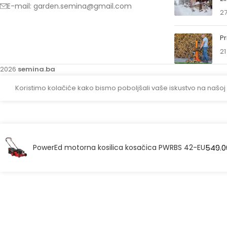
E-mail: garden.semina@gmail.com
27
Pr
21
2026
semina.ba
Koristimo kolačiće kako bismo poboljšali vaše iskustvo na našoj
PowerEd motorna kosilica kosačica PWRBS 42-EU
549.0