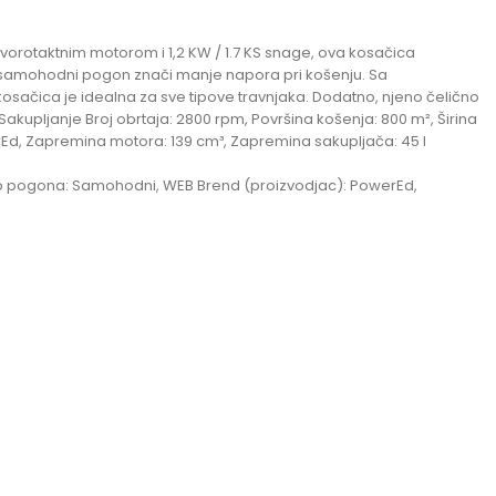
orotaktnim motorom i 1,2 KW / 1.7 KS snage, ova kosačica
k samohodni pogon znači manje napora pri košenju. Sa
kosačica je idealna za sve tipove travnjaka. Dodatno, njeno čelično
Sakupljanje Broj obrtaja: 2800 rpm, Površina košenja: 800 m², Širina
rEd, Zapremina motora: 139 cm³, Zapremina sakupljača: 45 l
, Tip pogona: Samohodni, WEB Brend (proizvodjac): PowerEd,