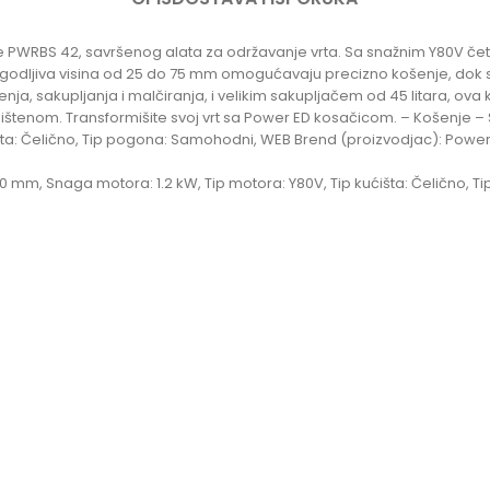
PWRBS 42, savršenog alata za održavanje vrta. Sa snažnim Y80V četv
ilagodljiva visina od 25 do 75 mm omogućavaju precizno košenje, do
, sakupljanja i malčiranja, i velikim sakupljačem od 45 litara, ova 
ladištenom. Transformišite svoj vrt sa Power ED kosačicom. – Košenje – 
išta: Čelično, Tip pogona: Samohodni, WEB Brend (proizvodjac): Powe
420 mm, Snaga motora: 1.2 kW, Tip motora: Y80V, Tip kućišta: Čelično