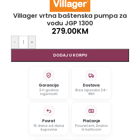
Villager vrtna baštenska pumpa za
vodu JGP 1300
279.00
KM
-
+
DODAJ U KORPU
Garancija
Dostava
2+1 godina
Brza isporuka 24–
sigurnosti
48h
Povrat
Plaćanje
15 dana od dana
Pouzećem, žiralno
kupovine
ili karticom