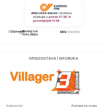
Naručite danas
i dostavu
očekujte u
petak 07.08. ili
ponedjeljak 10.08.
Dodaj na
Uporedi
SKU:
0144010
listu želja
OPIS
DOSTAVA I ISPORUKA
Kategorija
Pumpe za vodu