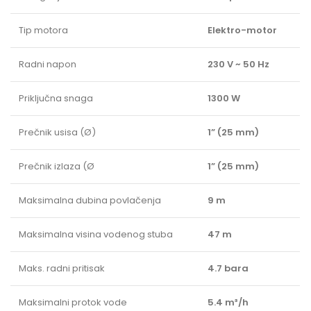
Tip motora
Elektro-motor
Radni napon
230 V ~ 50 Hz
Priključna snaga
1300 W
Prečnik usisa (Ø)
1” (25 mm)
Prečnik izlaza (Ø
1” (25 mm)
Maksimalna dubina povlačenja
9 m
Maksimalna visina vodenog stuba
47 m
Maks. radni pritisak
4.7 bara
Maksimalni protok vode
5.4 m³/h