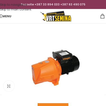
Skip to navigation
Pozovite +387 33 894 033 +387 63 490 075
Skip to main content
MENU
Click to enlarge