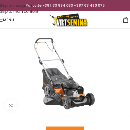
Skip to navigation
Pozovite +387 33 894 033 +387 63 490 075
Skip to main content
MENU
Click to enlarge