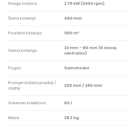
Snaga motora
2.75 kW (2900 rpm)
Širina košenja
460 mm
Površina košenja
1100 m²
22 mm – 80 mm (6 nivoa,
Visina košenja
centralno)
Pogon
Samohodni
Promjer kotača prednji /
200 mm / 280 mm
zadnji
Volumen kolektora
60 l
Masa
28.3 kg