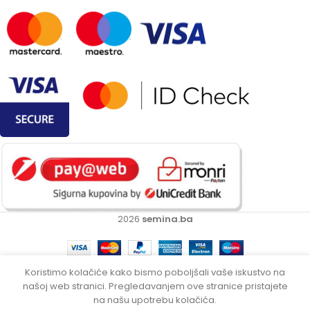
2026
semina.ba
Villager
motorna
Koristimo kolačiće kako bismo poboljšali vaše iskustvo na
kosačica
našoj web stranici. Pregledavanjem ove stranice pristajete
1,249.00
KM
kosilica
-
+
DODA
na našu upotrebu kolačića.