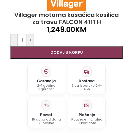
Villager motorna kosačica kosilica
za travu FALCON 4111 H
1,249.00
KM
-
+
DODAJ U KORPU
Garancija
Dostava
2+1 godina
Brza isporuka 24–
sigurnosti
48h
Povrat
Plaćanje
15 dana od dana
Pouzećem, žiralno
kupovine
ili karticom