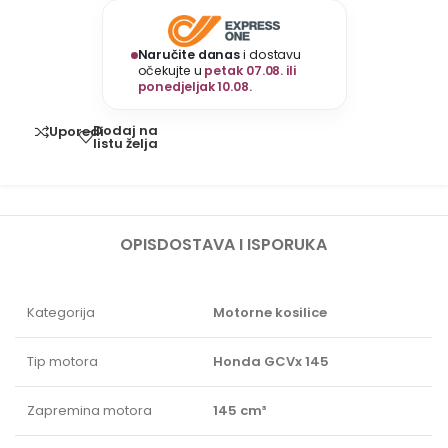
Naručite danas
i dostavu
očekujte u
petak 07.08. ili
ponedjeljak 10.08.
Dodaj na
Uporedi
listu želja
OPIS
DOSTAVA I ISPORUKA
Kategorija
Motorne kosilice
Tip motora
Honda GCVx 145
Zapremina motora
145 cm³