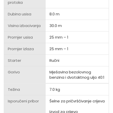
protoka
Dubina usisa
8.0 m
Visina izbacivanja
30.0 m
Promjer usisa
25 mm – 1
Promjer izlaza
25 mm – 1
Starter
Ručni
Gorivo
Mješavina bezolovnog
benzina i dvotaktnog ulja 40:1
Težina
7.0 kg
Isporučeni pribor
Šelne za pričvršćivanje crijeva
Izvod za crijevo