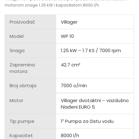
motorom snage 1.25 kW i kapacitetom 8000 l/h.
Proizvođač
Villager
Model
WP 10
Snaga
1.25 kW – 1.7 KS / 7000 rpm
Zapremina
42.7 cm³
motora
Broj obrtaja
7000 o/min
Motor
Villager dvotaktni – vazdušno
hlađeni EURO 5
Tip pumpe
1″ Pumpa za čistu vodu
Kapacitet
8000 l/h