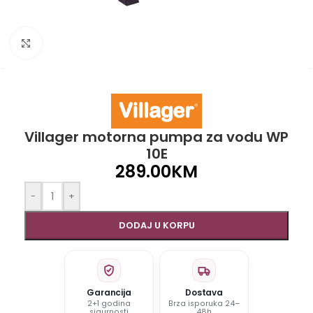
Click to enlarge
Villager motorna pumpa za vodu WP
10E
289.00
KM
-
+
DODAJ U KORPU
Garancija
Dostava
2+1 godina
Brza isporuka 24–
sigurnosti
48h