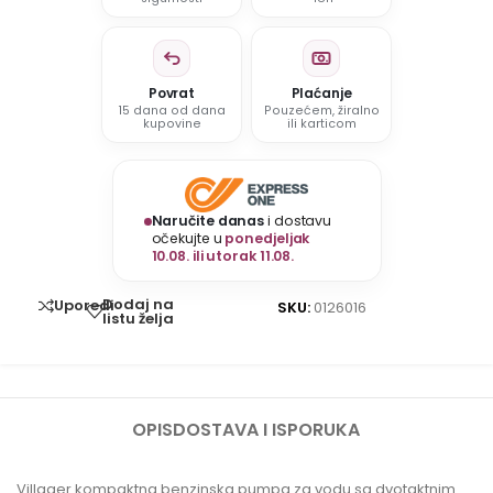
Povrat
Plaćanje
15 dana od dana
Pouzećem, žiralno
kupovine
ili karticom
Naručite danas
i dostavu
očekujte u
ponedjeljak
10.08. ili utorak 11.08.
Dodaj na
Uporedi
SKU:
0126016
listu želja
OPIS
DOSTAVA I ISPORUKA
Villager kompaktna benzinska pumpa za vodu sa dvotaktnim