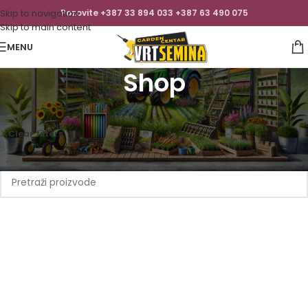
Skip to navigation
Pozovite +387 33 894 033 +387 63 490 075
Skip to main content
MENU
Shop
Početna
/
Shop
Clear filters
Gerber
Nisu pronađeni proizvodi koji odgovaraju vašem odabiru.