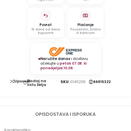
Povrat
Plaćanje
15 dana od dana
Pouzećem, žiralno
kupovine
ili karticom
Naručite danas
i dostavu
očekujte u
petak 07.08. ili
ponedjeljak 10.08.
Dodaj na
Uporedi
SKU:
0145205
66815322
listu želja
OPIS
DOSTAVA I ISPORUKA
Karakteristika