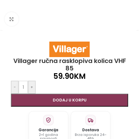
Click to enlarge
Villager ručna rasklopiva kolica VHF
85
59.90
KM
-
+
DODAJ U KORPU
Garancija
Dostava
2+1 godina
Brza isporuka 24–
sigurnosti
48h