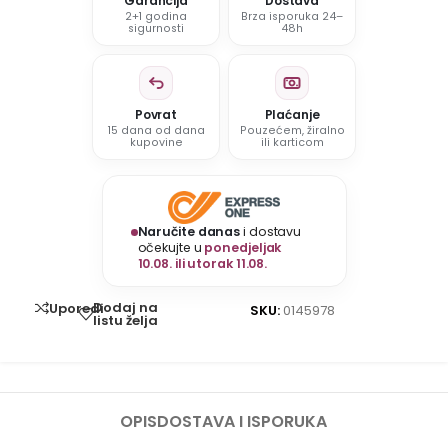
Garancija
Dostava
2+1 godina
Brza isporuka 24–
sigurnosti
48h
Povrat
Plaćanje
15 dana od dana
Pouzećem, žiralno
kupovine
ili karticom
Naručite danas
i dostavu
očekujte u
ponedjeljak
10.08. ili utorak 11.08.
Dodaj na
Uporedi
SKU:
0145978
listu želja
OPIS
DOSTAVA I ISPORUKA