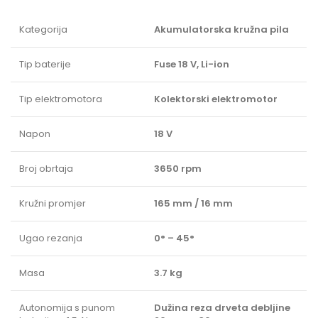
Kategorija
Akumulatorska kružna pila
Tip baterije
Fuse 18 V, Li-ion
Tip elektromotora
Kolektorski elektromotor
Napon
18 V
Broj obrtaja
3650 rpm
Kružni promjer
165 mm / 16 mm
Ugao rezanja
0° – 45°
Masa
3.7 kg
Autonomija s punom
Dužina reza drveta debljine