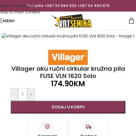
Skip to navigation
Pozovite +387 33 894 033 +387 63 490 075
Skip to main content
MENU
Click to enlarge
Villager aku ručni cirkular kružna pila
FUSE VLN 1620 Solo
174.90
KM
-
+
DODAJ U KORPU