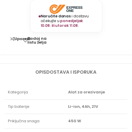
Naručite danas
i dostavu
očekujte u
ponedjeljak
10.08. ili utorak 11.08.
Dodaj na
Uporedi
listu želja
OPIS
DOSTAVA I ISPORUKA
Kategorija
Alat za orezivanje
Tip baterije
Li-ion, 4Ah, 21V
Priključna snaga
450 W