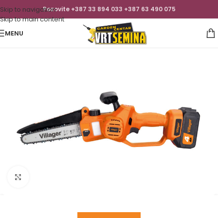
Skip to navigation
Pozovite +387 33 894 033 +387 63 490 075
Skip to main content
MENU
Click to enlarge