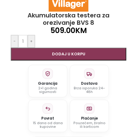
Akumulatorska testera za
orezivanje BVS 8
509.00
KM
-
+
DODAJ U KORPU
Garancija
Dostava
2+1 godina
Brza isporuka 24–
sigurnosti
48h
Povrat
Plaćanje
15 dana od dana
Pouzećem, žiralno
kupovine
ili karticom