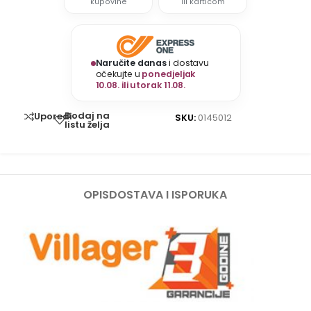
kupovine
ili karticom
Naručite danas
i dostavu
očekujte u
ponedjeljak
10.08. ili utorak 11.08.
Dodaj na
Uporedi
SKU:
0145012
listu želja
OPIS
DOSTAVA I ISPORUKA