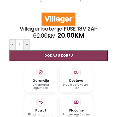
Villager baterija FUSE 18V 2Ah
20.00
KM
62.00
KM
-
+
DODAJ U KORPU
Garancija
Dostava
2+1 godina
Brza isporuka 24–
sigurnosti
48h
Povrat
Plaćanje
15 dana od dana
Pouzećem, žiralno