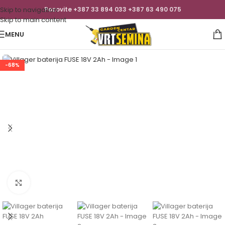
Skip to navigation
Pozovite +387 33 894 033 +387 63 490 075
Skip to main content
MENU
-68%
Click to enlarge