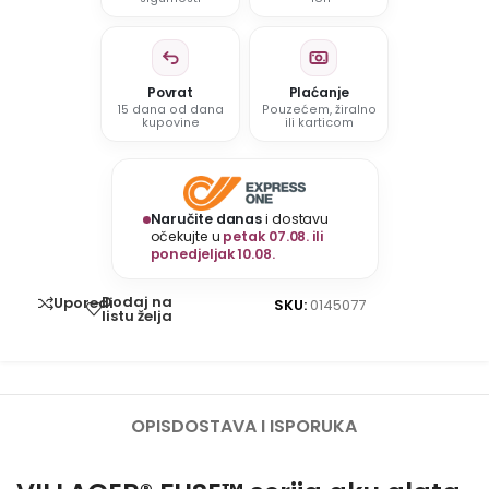
Povrat
Plaćanje
15 dana od dana
Pouzećem, žiralno
kupovine
ili karticom
Naručite danas
i dostavu
očekujte u
petak 07.08. ili
ponedjeljak 10.08.
Dodaj na
Uporedi
SKU:
0145077
listu želja
OPIS
DOSTAVA I ISPORUKA