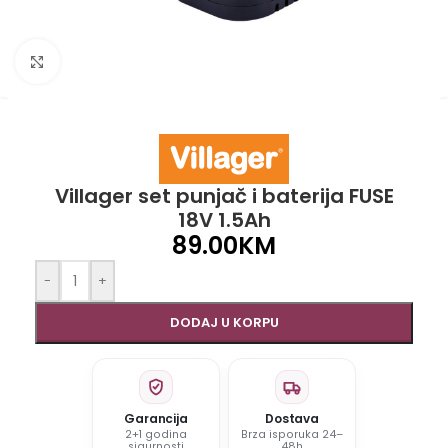
Click to enlarge
Villager set punjač i baterija FUSE
18V 1.5Ah
89.00
KM
-
+
DODAJ U KORPU
Garancija
Dostava
2+1 godina
Brza isporuka 24–
sigurnosti
48h