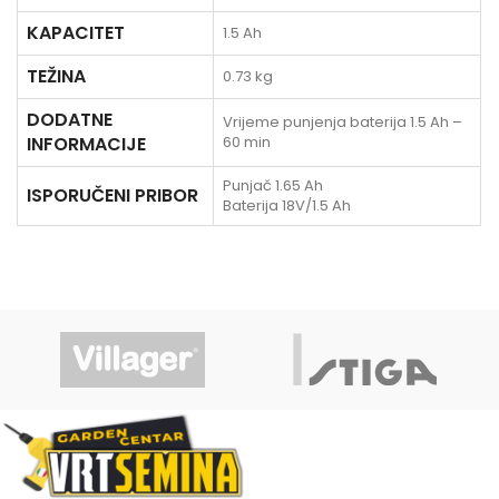
KAPACITET
1.5 Ah
TEŽINA
0.73 kg
DODATNE
Vrijeme punjenja baterija 1.5 Ah –
INFORMACIJE
60 min
Punjač 1.65 Ah
ISPORUČENI PRIBOR
Baterija 18V/1.5 Ah