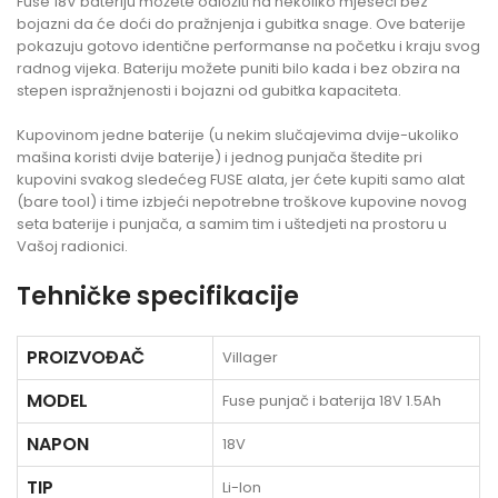
Fuse 18V bateriju možete odložiti na nekoliko mjeseci bez
bojazni da će doći do pražnjenja i gubitka snage. Ove baterije
pokazuju gotovo identične performanse na početku i kraju svog
radnog vijeka. Bateriju možete puniti bilo kada i bez obzira na
stepen ispražnjenosti i bojazni od gubitka kapaciteta.
Kupovinom jedne baterije (u nekim slučajevima dvije-ukoliko
mašina koristi dvije baterije) i jednog punjača štedite pri
kupovini svakog sledećeg FUSE alata, jer ćete kupiti samo alat
(bare tool) i time izbjeći nepotrebne troškove kupovine novog
seta baterije i punjača, a samim tim i uštedjeti na prostoru u
Vašoj radionici.
Tehničke specifikacije
PROIZVOĐAČ
Villager
MODEL
Fuse punjač i baterija 18V 1.5Ah
NAPON
18V
TIP
Li-Ion