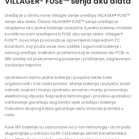
VILLAGER® FUSE™ serija aku alata
Uređaj je u okviru nove Villager serije uređaja VILLAGER® FUSE™
serije aku alata. Čitava VILLAGER® FUSE™ serija uređaja je
okupljena oko jedne baterije i punjača, tj jednu bateriju možete
koristiti na svim uređajima iz FUSE aku serije alata. Villager®
FUSE™, nova linija proizvoda je opremljena naprednim PC
boardom, koji pruža visok nivo zaštite i sigurnosti baterije i
samog uređaja. Indikator problema koji je sastavni dio PCB-a
štiti uređaj od prekomernog punjenja i pražnjenja, zagrevanja i
oscilacija napona.
Upotrebom samo jedne baterije i punjača lakše ćete
organizovati i Vaš radni prostor. Manje baterija i punjača znači
odmah svakao i manju upotrebu sirovina i manju proizvodnju
električnog otpada. Napredna tehnologija i pravilna upotreba i
održavanje garantuju dug životni vijek uređaja i baterije.
Odsustvo strujnog kabla garantuje veću slobodu pokreta u
radu.
Fuse 18V baterije su zasnovane na Li-Ion tehnologiji i do tri puta
dugotrajnije u odnosu na Ni-Cd baterije sličnih karakteristika.