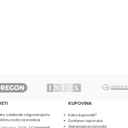
JETI
KUPOVINA
ako odabrati odgovarajuću
Kako kupovati?
ličinu noža za kosilice
Dostava i isporuka
Garancija proizvoda
 Januara, 2025
1 Comment