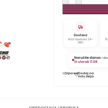
Dostava
Brza isporuka 24–
1
48h
Naručite danas
i do
ili utorak 11.08.
Dodaj na
Uporedi
listu želja
OPIS
DOSTAVA I ISPORUKA