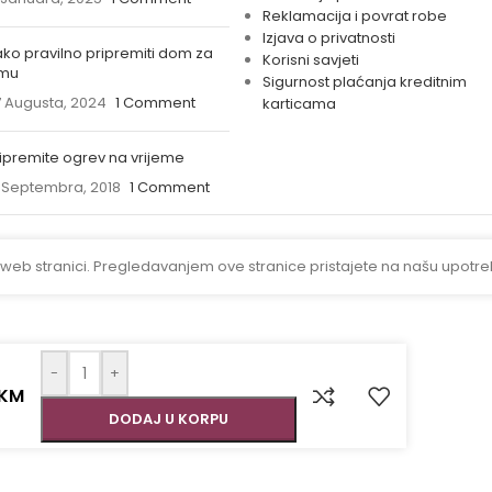
Reklamacija i povrat robe
Izjava o privatnosti
ko pravilno pripremiti dom za
Korisni savjeti
imu
Sigurnost plaćanja kreditnim
 Augusta, 2024
1 Comment
karticama
ipremite ogrev na vrijeme
 Septembra, 2018
1 Comment
 web stranici. Pregledavanjem ove stranice pristajete na našu upotre
-
+
KM
DODAJ U KORPU