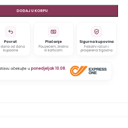
DODAJ U KORPU
Povrat
Plaćanje
Sigurna kupovina
5 dana od dana
Pouzećem, žiralno
Fiskalni račun i
kupovine
ili karticom
provjerena trgovina
stavu očekujte u
ponedjeljak 10.08.