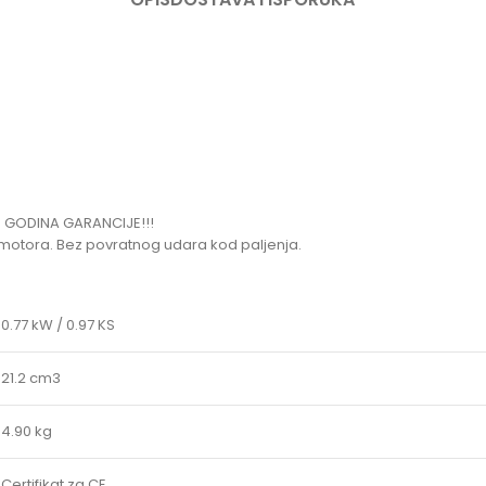
GODINA GARANCIJE!!!
motora. Bez povratnog udara kod paljenja.
0.77 kW / 0.97 KS
21.2 cm3
4.90 kg
Certifikat za CE