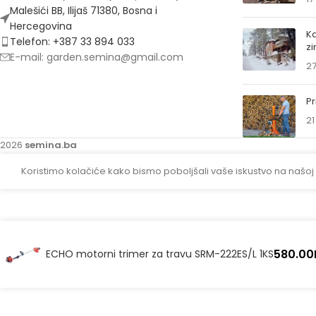
Malešići BB, Ilijaš 71380, Bosna i
Hercegovina
Ka
Telefon: +387 33 894 033
z
E-mail: garden.semina@gmail.com
27
Pr
21
2026
semina.ba
Koristimo kolačiće kako bismo poboljšali vaše iskustvo na našoj
580.00
ECHO motorni trimer za travu SRM-222ES/L 1KS