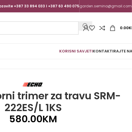
ozovite +387 33 894 033 I +387 63 490 075
garden.semina@gmail.com
0.00
K
KORISNI SAVJETI
KONTAKTIRAJTE N
ni trimer za travu SRM-
222ES/L 1KS
580.00
KM