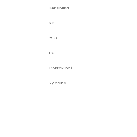
Fleksibilna
6.15
25.0
1.36
Trokraki nož
5 godina