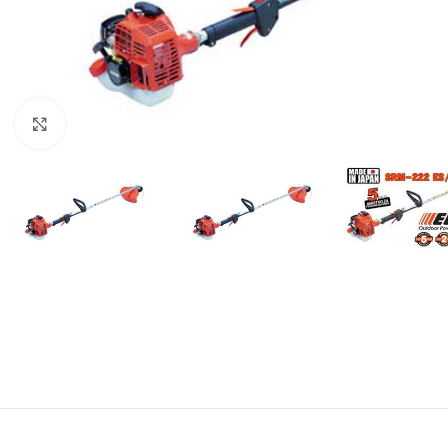
Baštenska oprema
Roštilji
Click to enlarge