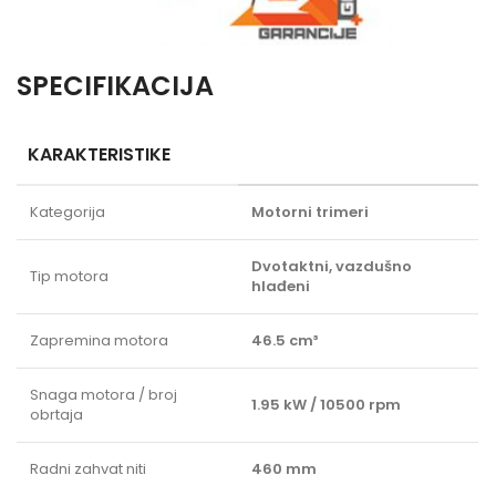
SPECIFIKACIJA
KARAKTERISTIKE
Kategorija
Motorni trimeri
Dvotaktni, vazdušno
Tip motora
hlađeni
Zapremina motora
46.5 cm³
Snaga motora / broj
1.95 kW / 10500 rpm
obrtaja
Radni zahvat niti
460 mm