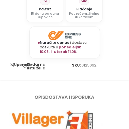
Povrat
Plaćanje
15 dana od dana
Pouzećem, žiralno
kupovine
ili karticom
Naručite danas
i dostavu
očekujte u
ponedjeljak
10.08. ili utorak 11.08.
Dodaj na
Uporedi
SKU:
0125062
listu želja
OPIS
DOSTAVA I ISPORUKA