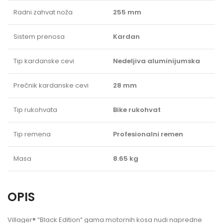
Radni zahvat noža
255 mm
Sistem prenosa
Kardan
Tip kardanske cevi
Nedeljiva aluminijumska
Prečnik kardanske cevi
28 mm
Tip rukohvata
Bike rukohvat
Tip remena
Profesionalni remen
Masa
8.65 kg
OPIS
Villager® “Black Edition” gama motornih kosa nudi napredne