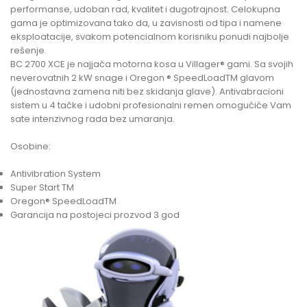
performanse, udoban rad, kvalitet i dugotrajnost. Celokupna
gama je optimizovana tako da, u zavisnosti od tipa i namene
eksploatacije, svakom potencialnom korisniku ponudi najbolje
rešenje.
BC 2700 XCE je najjača motorna kosa u Villager® gami. Sa svojih
neverovatnih 2 kW snage i Oregon ® SpeedLoadTM glavom
(jednostavna zamena niti bez skidanja glave). Antivabracioni
sistem u 4 tačke i udobni profesionalni remen omogućiće Vam
sate intenzivnog rada bez umaranja.
Osobine:
Antivibration System
Super Start TM
Oregon® SpeedLoadTM
Garancija na postojeci prozvod 3 god