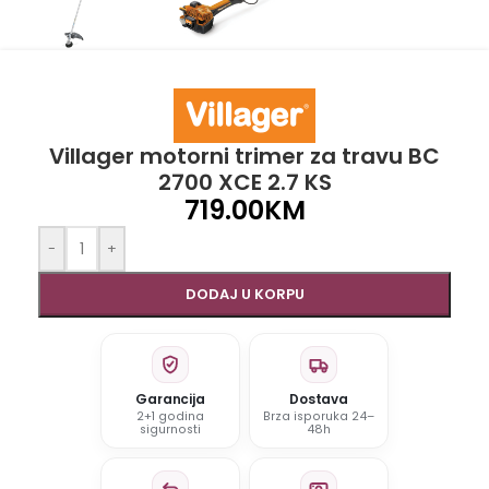
Villager motorni trimer za travu BC
2700 XCE 2.7 KS
719.00
KM
-
+
DODAJ U KORPU
Garancija
Dostava
2+1 godina
Brza isporuka 24–
sigurnosti
48h