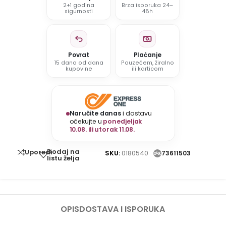
2+1 godina
Brza isporuka 24–
sigurnosti
48h
Povrat
Plaćanje
15 dana od dana
Pouzećem, žiralno
kupovine
ili karticom
Naručite danas
i dostavu
očekujte u
ponedjeljak
10.08. ili utorak 11.08.
Dodaj na
Uporedi
SKU:
0180540
73611503
listu želja
OPIS
DOSTAVA I ISPORUKA