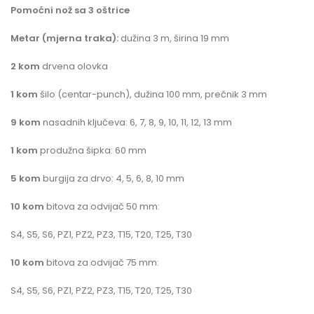
Pomoćni nož sa 3 oštrice
Metar (mjerna traka):
dužina 3 m, širina 19 mm
2 kom
drvena olovka
1 kom
šilo (centar-punch), dužina 100 mm, prečnik 3 mm
9 kom
nasadnih ključeva: 6, 7, 8, 9, 10, 11, 12, 13 mm
1 kom
produžna šipka: 60 mm
5 kom
burgija za drvo: 4, 5, 6, 8, 10 mm
10 kom
bitova za odvijač 50 mm:
S4, S5, S6, PZ1, PZ2, PZ3, T15, T20, T25, T30
10 kom
bitova za odvijač 75 mm:
S4, S5, S6, PZ1, PZ2, PZ3, T15, T20, T25, T30