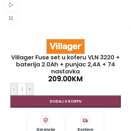
Pogledaj video
Click to enlarge
Villager Fuse set u koferu VLN 3220 +
baterija 2.0Ah + punjac 2,4A + 74
nastavka
209.00
KM
-
+
DODAJ U KORPU
Garancija
Dostava