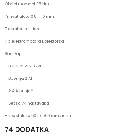
Obrtni moment 35 Nm
Prihvat alata 0.8 – 10 mm
Tip baterije Li-ion
Tip elektromotora Kolektorski
Sadržaj:
– Bušilica VLN 3220
– Baterija 2 Ah
– 2.4 A punjač
– Set sa 74 nastavaka
-Inox stalaža 500 x 500 mm zidna
74 DODATKA