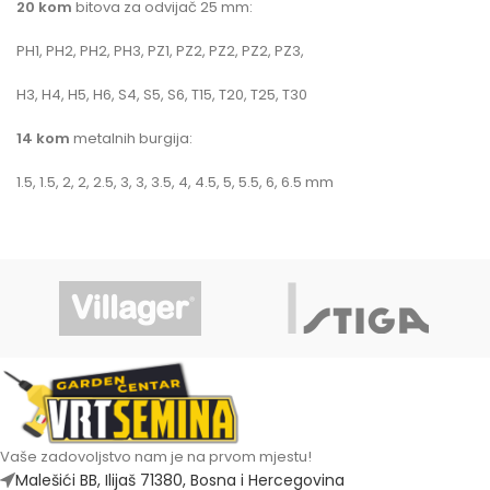
20 kom
bitova za odvijač 25 mm:
PH1, PH2, PH2, PH3, PZ1, PZ2, PZ2, PZ2, PZ3,
H3, H4, H5, H6, S4, S5, S6, T15, T20, T25, T30
14 kom
metalnih burgija:
1.5, 1.5, 2, 2, 2.5, 3, 3, 3.5, 4, 4.5, 5, 5.5, 6, 6.5 mm
Vaše zadovoljstvo nam je na prvom mjestu!
Malešići BB, Ilijaš 71380, Bosna i Hercegovina