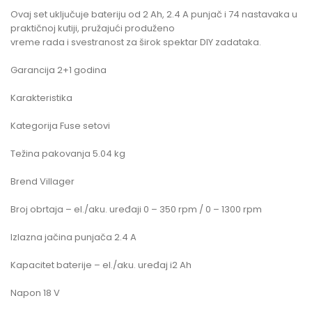
Ovaj set uključuje bateriju od 2 Ah, 2.4 A punjač i 74 nastavaka u
praktičnoj kutiji, pružajući produženo
vreme rada i svestranost za širok spektar DIY zadataka.
Garancija 2+1 godina
Karakteristika
Kategorija Fuse setovi
Težina pakovanja 5.04 kg
Brend Villager
Broj obrtaja – el./aku. uređaji 0 – 350 rpm / 0 – 1300 rpm
Izlazna jačina punjača 2.4 A
Kapacitet baterije – el./aku. uređaj i2 Ah
Napon 18 V