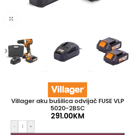
Click to enlarge
Villager aku bušilica odvijač FUSE VLP
5020-2BSC
291.00
KM
-
+