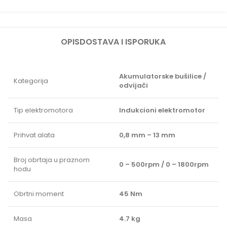
OPIS
DOSTAVA I ISPORUKA
Akumulatorske bušilice /
Kategorija
odvijači
Tip elektromotora
Indukcioni elektromotor
Prihvat alata
0,8 mm – 13 mm
Broj obrtaja u praznom
0 – 500rpm / 0 – 1800rpm
hodu
Obrtni moment
45 Nm
Masa
4.7 kg