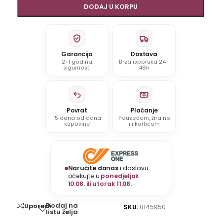
DODAJ U KORPU
Garancija
Dostava
2+1 godina
Brza isporuka 24–
sigurnosti
48h
Povrat
Plaćanje
15 dana od dana
Pouzećem, žiralno
kupovine
ili karticom
Naručite danas
i dostavu
očekujte u
ponedjeljak
10.08. ili utorak 11.08.
Dodaj na
Uporedi
SKU:
0145950
listu želja