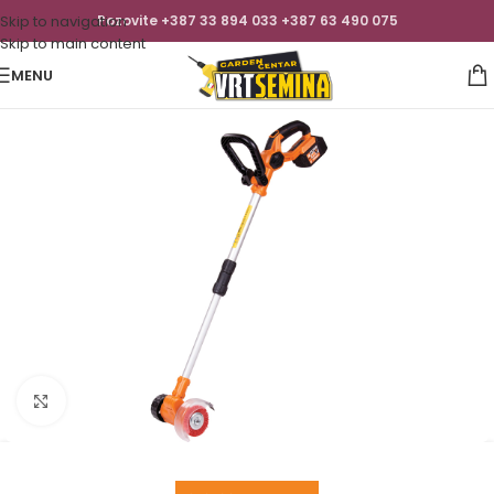
Skip to navigation
Pozovite +387 33 894 033 +387 63 490 075
Skip to main content
MENU
Click to enlarge