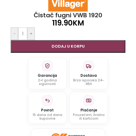
Čistač fugni VWB 1920
119.90
KM
-
+
DODAJ U KORPU
Garancija
Dostava
2+1 godina
Brza isporuka 24–
sigurnosti
48h
Povrat
Plaćanje
15 dana od dana
Pouzećem, žiralno
kupovine
ili karticom