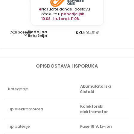
Naručite danas
i dostavu
očekujte u
ponedjeljak
10.08. ili utorak 11.08.
Dodaj na
Uporedi
SKU:
0145141
listu želja
OPIS
DOSTAVA I ISPORUKA
Akumulatorski
Kategorija
čistači
Kolektorski
Tip elektromotora
elektromotor
Tip baterije
Fuse 18 V, Li-ion