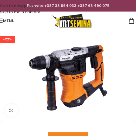
Skip to navigation
Pozovite +387 33 894 033 +387 63 490 075
Skip to main content
MENU
-22%
Click to enlarge