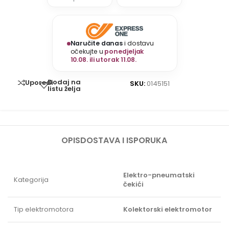
Naručite danas
i dostavu
očekujte u
ponedjeljak
10.08. ili utorak 11.08.
Dodaj na
Uporedi
SKU:
0145151
listu želja
OPIS
DOSTAVA I ISPORUKA
Elektro-pneumatski
Kategorija
čekići
Tip elektromotora
Kolektorski elektromotor