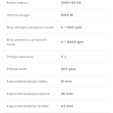
Radni napon
230V~50 Hz
Ulazna snaga
1050 W
Broj obrtaja u praznom hodu
0 – 1100 rpm
Broj udaraca u praznom
0 – 4600 ipm
hodu
Snaga udaraca
4 J
Prihvat alata
SDS plus
Kapacitet bušenja čelika
13 mm
Kapacitet bušenja betona
26 mm
Kapacitet bušenja drveta
42 mm