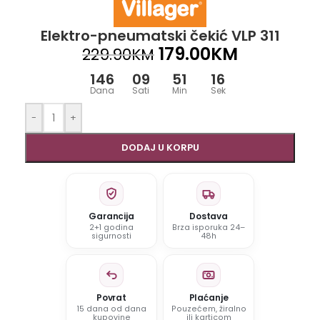
Elektro-pneumatski čekić VLP 311
179.00
KM
229.90
KM
146
09
51
16
Dana
Sati
Min
Sek
-
+
DODAJ U KORPU
Garancija
Dostava
2+1 godina
Brza isporuka 24–
sigurnosti
48h
Povrat
Plaćanje
15 dana od dana
Pouzećem, žiralno
kupovine
ili karticom