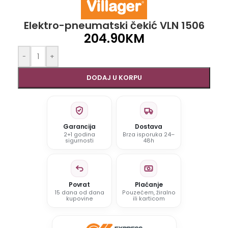
Elektro-pneumatski čekić VLN 1506
204.90
KM
-
+
DODAJ U KORPU
Garancija
Dostava
2+1 godina
Brza isporuka 24–
sigurnosti
48h
Povrat
Plaćanje
15 dana od dana
Pouzećem, žiralno
kupovine
ili karticom