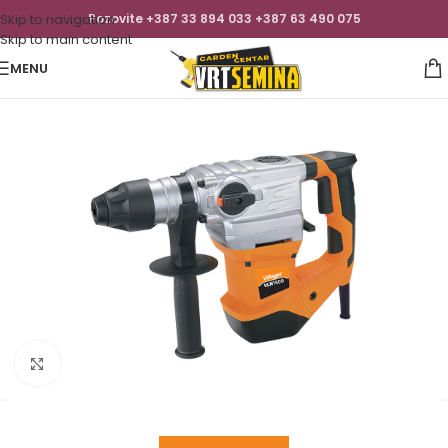
Skip to navigation
Pozovite +387 33 894 033 +387 63 490 075
Skip to main content
MENU
Click to enlarge