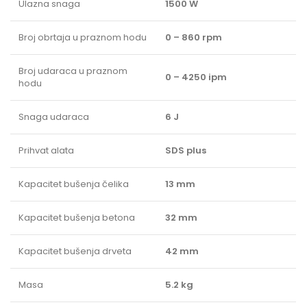
Ulazna snaga
1500 W
Broj obrtaja u praznom hodu
0 – 860 rpm
Broj udaraca u praznom
0 – 4250 ipm
hodu
Snaga udaraca
6 J
Prihvat alata
SDS plus
Kapacitet bušenja čelika
13 mm
Kapacitet bušenja betona
32 mm
Kapacitet bušenja drveta
42 mm
Masa
5.2 kg