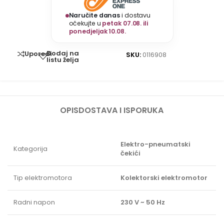
Naručite danas
i dostavu
očekujte u
petak 07.08. ili
ponedjeljak 10.08.
Dodaj na
Uporedi
SKU:
0116908
listu želja
OPIS
DOSTAVA I ISPORUKA
Elektro-pneumatski
Kategorija
čekići
Tip elektromotora
Kolektorski elektromotor
Radni napon
230 V ~ 50 Hz