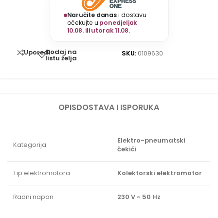
Naručite danas
i dostavu
očekujte u
ponedjeljak
10.08. ili utorak 11.08.
Dodaj na
Uporedi
SKU:
0109630
listu želja
OPIS
DOSTAVA I ISPORUKA
Elektro-pneumatski
Kategorija
čekići
Tip elektromotora
Kolektorski elektromotor
Radni napon
230 V ~ 50 Hz