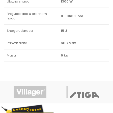
Ulazna snaga
1300 W
Broj udaraca u praznom
0 – 3600 ipm
hodu
Snaga udaraca
15 J
Prihvat alata
SDS Max
Masa
6 kg