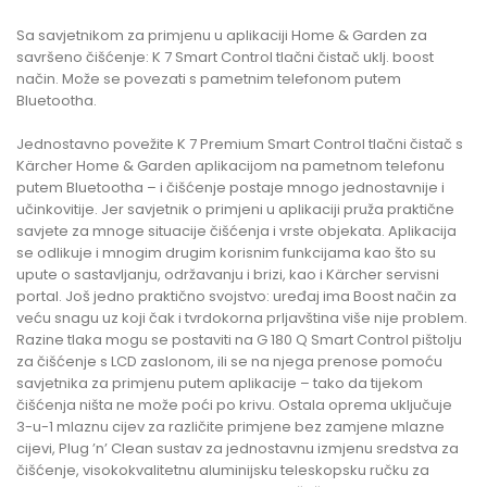
Sa savjetnikom za primjenu u aplikaciji Home & Garden za
savršeno čišćenje: K 7 Smart Control tlačni čistač uklj. boost
način. Može se povezati s pametnim telefonom putem
Bluetootha.
Jednostavno povežite K 7 Premium Smart Control tlačni čistač s
Kärcher Home & Garden aplikacijom na pametnom telefonu
putem Bluetootha – i čišćenje postaje mnogo jednostavnije i
učinkovitije. Jer savjetnik o primjeni u aplikaciji pruža praktične
savjete za mnoge situacije čišćenja i vrste objekata. Aplikacija
se odlikuje i mnogim drugim korisnim funkcijama kao što su
upute o sastavljanju, održavanju i brizi, kao i Kärcher servisni
portal. Još jedno praktično svojstvo: uređaj ima Boost način za
veću snagu uz koji čak i tvrdokorna prljavština više nije problem.
Razine tlaka mogu se postaviti na G 180 Q Smart Control pištolju
za čišćenje s LCD zaslonom, ili se na njega prenose pomoću
savjetnika za primjenu putem aplikacije – tako da tijekom
čišćenja ništa ne može poći po krivu. Ostala oprema uključuje
3-u-1 mlaznu cijev za različite primjene bez zamjene mlazne
cijevi, Plug ’n’ Clean sustav za jednostavnu izmjenu sredstva za
čišćenje, visokokvalitetnu aluminijsku teleskopsku ručku za