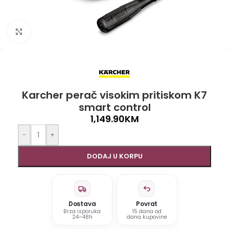
Click to enlarge
Karcher perač visokim pritiskom K7
smart control
1,149.90
KM
-
+
DODAJ U KORPU
Dostava
Povrat
Brza isporuka
15 dana od
24–48h
dana kupovine