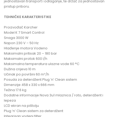
jednostavan transport i odlaganje, te držač za jednostavan
pristup priboru.
TEHNIČKE KARAKTERISTIKE
Proizvođač Karcher
Model K 7 Smart Control
Snaga 3000 W
Napon 230 V – 50 Hz
Hlađenje motora Vodeno
Maksimalni pritisak 20 – 180 bar
Maksimalni protok 600 l/h
Maksimalna temperatura ulazne vode 60 °C
Dužina crijeva 10 m
Učinak po površini 60 m²/h
Posuda za deterdžent Plug ‘n’ Clean sistem
Dimenzije 458 x 330 x 666 mm
Težina 17.6 kg
Dodatne informacije Nova 3u1 mlaznica / roto, deterdžent i
lepeza
LCD ekran na pištolju
Plug ‘n’ Clean sistem za deterdžent
Integrisan vodeni filter