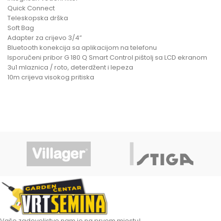
Quick Connect
Teleskopska drška
Soft Bag
Adapter za crijevo 3/4”
Bluetooth konekcija sa aplikacijom na telefonu
Isporučeni pribor G 180 Q Smart Control pištolj sa LCD ekranom
3u1 mlaznica / roto, deterdžent i lepeza
10m crijeva visokog pritiska
Vaše zadovoljstvo nam je na prvom mjestu!