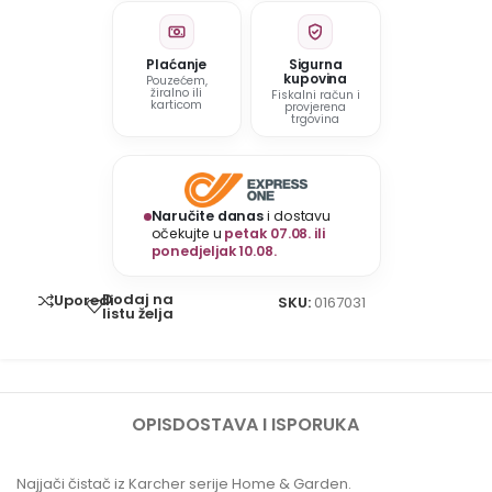
Plaćanje
Sigurna
kupovina
Pouzećem,
žiralno ili
Fiskalni račun i
karticom
provjerena
trgovina
Naručite danas
i dostavu
očekujte u
petak 07.08. ili
ponedjeljak 10.08.
Dodaj na
Uporedi
SKU:
0167031
listu želja
OPIS
DOSTAVA I ISPORUKA
Najjači čistač iz Karcher serije Home & Garden.