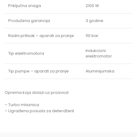
Priključna snaga
2100 W
Produžena garancija
3 godine
Radni pritisak – aparati za pranje
110 bar
Indukcioni
Tip elektromotora
elektromotor
Tip pumpe – aparati za pranje
Aluminijumska
Oprema koja dolazi uz proizvod
– Turbo mlaznica
– Ugrađena posuda za deterdžent