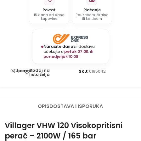
Povrat
Plaćanje
15 dana od dana
Pouzećem, žiralno
kupovine
ili karticom
Naručite danas
i dostavu
očekujte u
petak 07.08. ili
ponedjeljak 10.08.
Dodaj na
Uporedi
SKU:
0195042
listu želja
OPIS
DOSTAVA I ISPORUKA
Villager VHW 120 Visokopritisni
perač – 2100W / 165 bar