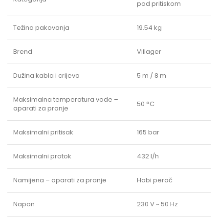
pod pritiskom
Težina pakovanja
19.54 kg
Brend
Villager
Dužina kabla i crijeva
5 m / 8 m
Maksimalna temperatura vode –
50 °C
aparati za pranje
Maksimalni pritisak
165 bar
Maksimalni protok
432 l/h
Namijena – aparati za pranje
Hobi perač
Napon
230 V ~ 50 Hz