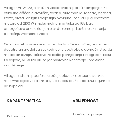
Villager VHW 120 je snažan visokopritisni perač namijenjen za
efikasno čišćenje dvorišta, terasa, automobila, fasada, ograda,
staza, alata i drugih spoljašnjih površina. Zahvaljujući snažnom
motoru od 2100 W i maksimalnom pritisku od 165 bar,
omogućava brzo uklanjanje tvrdokorne prljavštine uz manju
potrošnju vremena i vode.
Ovaj model razvijen je za korisnike koji žele snažan, pouzdan i
dugotrajan uređaj za svakodnevnu upotrebu u domaćinstvu. Uz
moderan dizajn, točkove za lakše pomjeranje i integrisani kolut
za crijevo, VHW 120 pruža jednostavno korištenje i praktično
skladištenje.
Villager sistem i podrška, uređaj dolazi uz dostupne servise i
rezervne dijelove širom BiH, što kupcu pruža dodatnu sigurnost
pri kupovini.
KARAKTERISTIKA
VRIJEDNOST
Uređaji za pranje
Kategorija