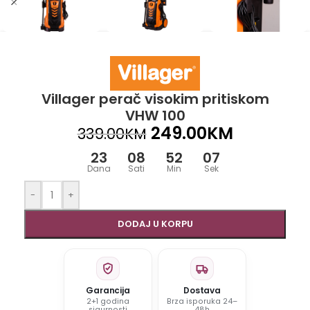
Villager perač visokim pritiskom
VHW 100
249.00
KM
339.00
KM
23
08
52
07
Dana
Sati
Min
Sek
-
+
DODAJ U KORPU
Garancija
Dostava
2+1 godina
Brza isporuka 24–
sigurnosti
48h