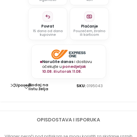
Povrat
Plaćanje
15 dana od dana
Pouzećem, žiralno
kupovine
ili karticom
Naručite danas
i dostavu
očekujte u
ponedjeljak
10.08. ili utorak 11.08.
Dodaj na
Uporedi
SKU:
0195043
listu želja
OPIS
DOSTAVA I ISPORUKA
Villager perači pod pritiskom se mogu koristiti za skidanje raznih