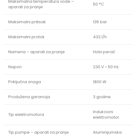
Maksimalna temperatura vode –
50 °C
aparati za pranje
Maksimalni pritisak
135 bar
Maksimalni protok
432 l/h
Namena – aparati za pranje
Hobi perač
Napon
230 V ~ 50 Hz
Priključna snaga
1800 W
Produžena garancija
3 godine
Indukcioni
Tip elektromotora
elektromotor
Tip pumpe – aparati za pranje
Aluminijumska