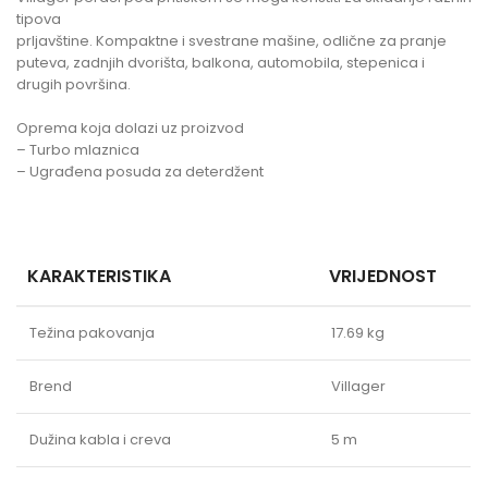
tipova
prljavštine. Kompaktne i svestrane mašine, odlične za pranje
puteva, zadnjih dvorišta, balkona, automobila, stepenica i
drugih površina.
Oprema koja dolazi uz proizvod
– Turbo mlaznica
– Ugrađena posuda za deterdžent
KARAKTERISTIKA
VRIJEDNOST
Težina pakovanja
17.69 kg
Brend
Villager
Dužina kabla i creva
5 m