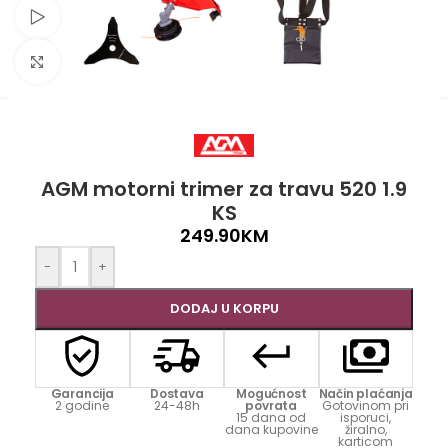
Pogledaj video
Click to enlarge
AGM motorni trimer za travu 520 1.9
KS
249.90
KM
-
+
DODAJ U KORPU
Garancija
Dostava
Mogućnost
Način plaćanja
2 godine
24-48h
povrata
Gotovinom pri
15 dana od
isporuci,
dana kupovine
žiralno,
karticom