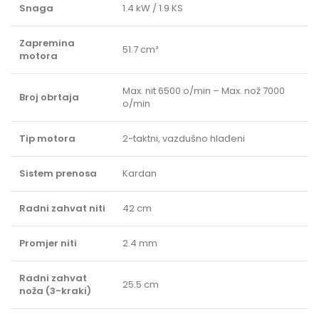
Snaga
1.4 kW / 1.9 KS
Zapremina
51.7 cm³
motora
Max. nit 6500 o/min – Max. nož 7000
Broj obrtaja
o/min
Tip motora
2-taktni, vazdušno hlađeni
Sistem prenosa
Kardan
Radni zahvat niti
42 cm
Promjer niti
2.4 mm
Radni zahvat
25.5 cm
noža (3-kraki)