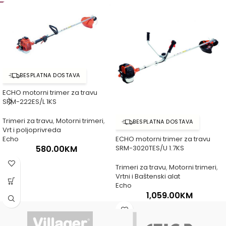
BESPLATNA DOSTAVA
ECHO motorni trimer za travu
SRM-222ES/L 1KS
Trimeri za travu
,
Motorni trimeri
,
BESPLATNA DOSTAVA
Vrt i poljoprivreda
Echo
ECHO motorni trimer za travu
580.00
KM
SRM-3020TES/U 1.7KS
Trimeri za travu
,
Motorni trimeri
,
Vrtni i Baštenski alat
Echo
1,059.00
KM