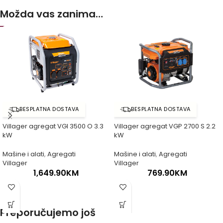
Možda vas zanima…
BESPLATNA DOSTAVA
BESPLATNA DOSTAVA
Villager agregat VGI 3500 O 3.3
Villager agregat VGP 2700 S 2.2
kW
kW
Mašine i alati
,
Agregati
Mašine i alati
,
Agregati
Villager
Villager
1,649.90
KM
769.90
KM
Preporučujemo još