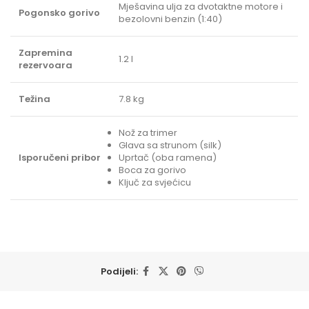
Mješavina ulja za dvotaktne motore i
Pogonsko gorivo
bezolovni benzin (1:40)
Zapremina
1.2 l
rezervoara
Težina
7.8 kg
Nož za trimer
Glava sa strunom (silk)
Isporučeni pribor
Uprtač (oba ramena)
Boca za gorivo
Ključ za svjećicu
Podijeli: