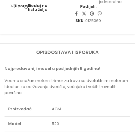
jednokratno
Dodaj na
Uporedi
Podijeli:
listu želja
SKU:
0125060
OPIS
DOSTAVA I ISPORUKA
Najprodavaniji model u posljednjih 5 godina!
Veoma snažan motorni trimer za travu sa dvotaktnim motorom.
Idealan za održavanje dvorišta, voćnjaka i većih travnatih
površina.
Proizvođač
AGM
Model
520