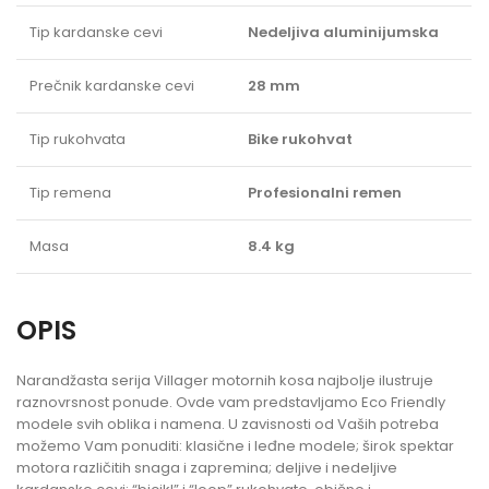
Tip kardanske cevi
Nedeljiva aluminijumska
Prečnik kardanske cevi
28 mm
Tip rukohvata
Bike rukohvat
Tip remena
Profesionalni remen
Masa
8.4 kg
OPIS
Narandžasta serija Villager motornih kosa najbolje ilustruje
raznovrsnost ponude. Ovde vam predstavljamo Eco Friendly
modele svih oblika i namena. U zavisnosti od Vaših potreba
možemo Vam ponuditi: klasične i leđne modele; širok spektar
motora različitih snaga i zapremina; deljive i nedeljive