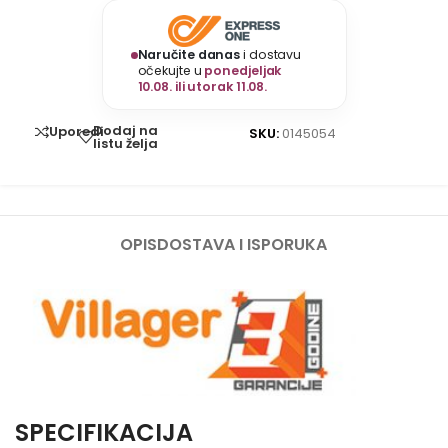
Naručite danas
i dostavu
očekujte u
ponedjeljak
10.08. ili utorak 11.08.
Dodaj na
Uporedi
SKU:
0145054
listu želja
OPIS
DOSTAVA I ISPORUKA
SPECIFIKACIJA