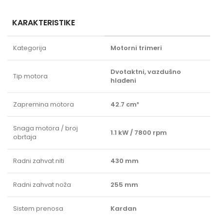
KARAKTERISTIKE
Kategorija
Motorni trimeri
Dvotaktni, vazdušno
Tip motora
hlađeni
Zapremina motora
42.7 cm³
Snaga motora / broj
1.1 kW / 7800 rpm
obrtaja
Radni zahvat niti
430 mm
Radni zahvat noža
255 mm
Sistem prenosa
Kardan