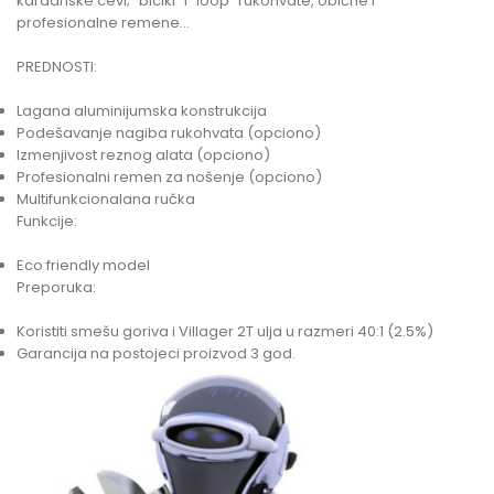
kardanske cevi; “bicikl” i “loop” rukohvate, obične i
profesionalne remene…
PREDNOSTI:
Lagana aluminijumska konstrukcija
Podešavanje nagiba rukohvata (opciono)
Izmenjivost reznog alata (opciono)
Profesionalni remen za nošenje (opciono)
Multifunkcionalana ručka
Funkcije:
Eco friendly model
Preporuka:
Koristiti smešu goriva i Villager 2T ulja u razmeri 40:1 (2.5%)
Garancija na postojeci proizvod 3 god.