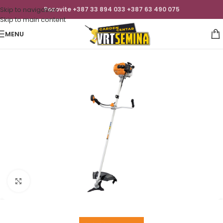
Skip to navigation
Pozovite +387 33 894 033 +387 63 490 075
Skip to main content
MENU
Click to enlarge