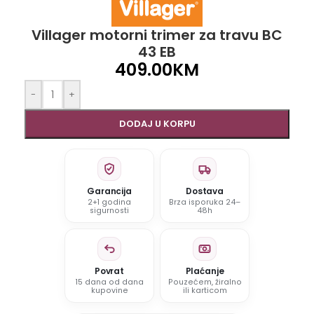
Villager motorni trimer za travu BC
43 EB
409.00
KM
-
+
DODAJ U KORPU
Garancija
Dostava
2+1 godina
Brza isporuka 24–
sigurnosti
48h
Povrat
Plaćanje
15 dana od dana
Pouzećem, žiralno
kupovine
ili karticom