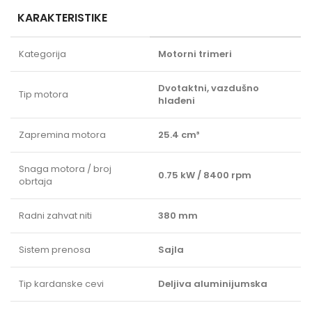
KARAKTERISTIKE
Kategorija
Motorni trimeri
Dvotaktni, vazdušno
Tip motora
hlađeni
Zapremina motora
25.4 cm³
Snaga motora / broj
0.75 kW / 8400 rpm
obrtaja
Radni zahvat niti
380 mm
Sistem prenosa
Sajla
Tip kardanske cevi
Deljiva aluminijumska