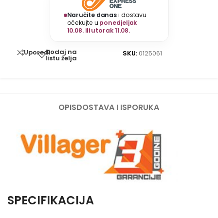
Naručite danas
i dostavu
očekujte u
ponedjeljak
10.08. ili utorak 11.08.
Dodaj na
Uporedi
SKU:
0125061
listu želja
OPIS
DOSTAVA I ISPORUKA
SPECIFIKACIJA