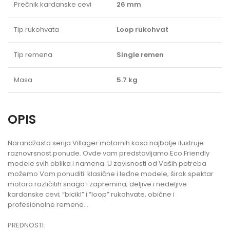
Prečnik kardanske cevi
26 mm
Tip rukohvata
Loop rukohvat
Tip remena
Single remen
Masa
5.7 kg
OPIS
Narandžasta serija Villager motornih kosa najbolje ilustruje
raznovrsnost ponude. Ovde vam predstavljamo Eco Friendly
modele svih oblika i namena. U zavisnosti od Vaših potreba
možemo Vam ponuditi: klasične i leđne modele; širok spektar
motora različitih snaga i zapremina; deljive i nedeljive
kardanske cevi; “bicikl” i “loop” rukohvate, obične i
profesionalne remene…
PREDNOSTI: