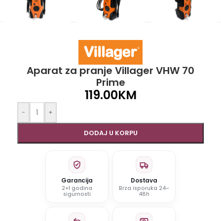
Aparat za pranje Villager VHW 70
Prime
119.00
KM
-
+
DODAJ U KORPU
Garancija
Dostava
2+1 godina
Brza isporuka 24–
sigurnosti
48h