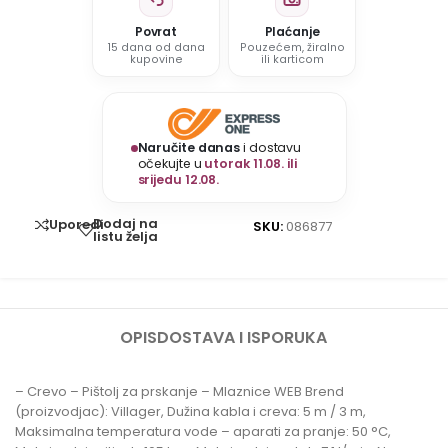
Povrat
Plaćanje
15 dana od dana
Pouzećem, žiralno
kupovine
ili karticom
Naručite danas
i dostavu
očekujte u
utorak 11.08. ili
srijedu 12.08.
Dodaj na
Uporedi
SKU:
086877
listu želja
OPIS
DOSTAVA I ISPORUKA
– Crevo – Pištolj za prskanje – Mlaznice WEB Brend
(proizvodjac): Villager, Dužina kabla i creva: 5 m / 3 m,
Maksimalna temperatura vode – aparati za pranje: 50 °C,