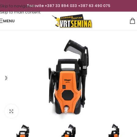
Skip to navigation
Pozovite +387 33 894 033 +387 63 490 075
Skip to main content
MENU
Click to enlarge