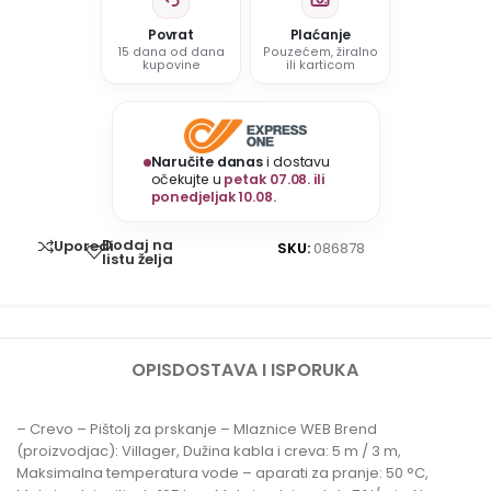
Povrat
Plaćanje
15 dana od dana
Pouzećem, žiralno
kupovine
ili karticom
Naručite danas
i dostavu
očekujte u
petak 07.08. ili
ponedjeljak 10.08.
Dodaj na
Uporedi
SKU:
086878
listu želja
OPIS
DOSTAVA I ISPORUKA
– Crevo – Pištolj za prskanje – Mlaznice WEB Brend
(proizvodjac): Villager, Dužina kabla i creva: 5 m / 3 m,
Maksimalna temperatura vode – aparati za pranje: 50 °C,