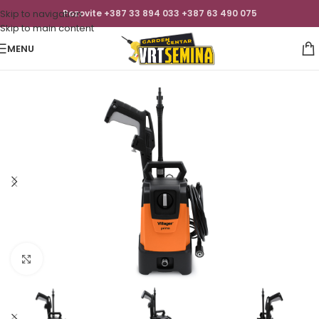
Skip to navigation
Pozovite +387 33 894 033 +387 63 490 075
Skip to main content
MENU
Click to enlarge