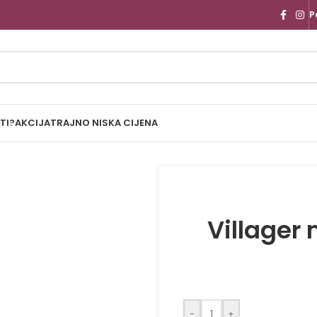
P
TI?
AKCIJA
TRAJNO NISKA CIJENA
Villager 
-
+