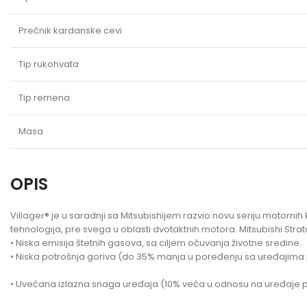
Prečnik kardanske cevi
Tip rukohvata
Tip remena
Masa
OPIS
Villager® je u saradnji sa Mitsubishijem razvio novu seriju motorn
tehnologija, pre svega u oblasti dvotaktnih motora. Mitsubishi Str
• Niska emisija štetnih gasova, sa ciljem očuvanja životne sredine.
• Niska potrošnja goriva (do 35% manja u poređenju sa uređajim
• Uvećana izlazna snaga uređaja (10% veća u odnosu na uređaje pre