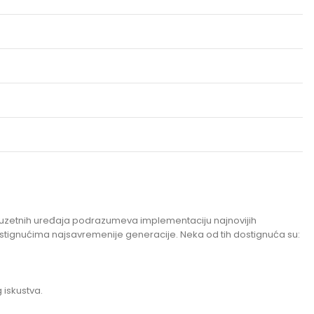
h izuzetnih uređaja podrazumeva implementaciju najnovijih
dostignućima najsavremenije generacije. Neka od tih dostignuća su:
 iskustva.