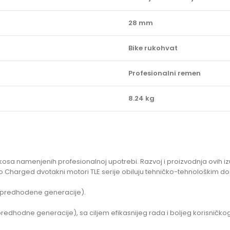
28 mm
Bike rukohvat
Profesionalni remen
8.24 kg
ih kosa namenjenih profesionalnoj upotrebi. Razvoj i proizvodnja ovi
ato Charged dvotakni motori TLE serije obiluju tehničko-tehnološkim 
a predhodene generacije).
dhodne generacije), sa ciljem efikasnijeg rada i boljeg korisničkog