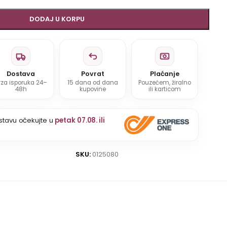
DODAJ U KORPU
Dostava
Povrat
Plaćanje
rza isporuka 24–
15 dana od dana
Pouzećem, žiralno
48h
kupovine
ili karticom
stavu očekujte u
petak 07.08. ili
SKU:
0125080