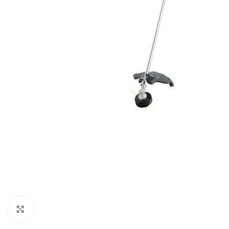
Baštenska oprema
Roštilji
Click to enlarge