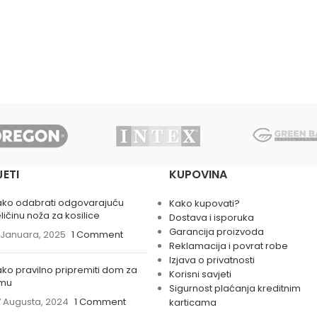
JETI
KUPOVINA
ako odabrati odgovarajuću
Kako kupovati?
ličinu noža za kosilice
Dostava i isporuka
Garancija proizvoda
 Januara, 2025
1 Comment
Reklamacija i povrat robe
Izjava o privatnosti
ko pravilno pripremiti dom za
Korisni savjeti
imu
Sigurnost plaćanja kreditnim
 Augusta, 2024
1 Comment
karticama