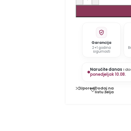
Garancija
2+1 godina
B
sigurnosti
Naručite danas
i do
ponedjeljak 10.08.
Dodaj na
Uporedi
listu želja