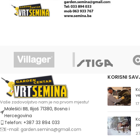
KORISNI SAV
K
ve
Vaše zadovoljstvo nam je na prvom mjestu!
17
Malešići BB, Ilijaš 71380, Bosna i
Hercegovina
Ka
Telefon: +387 33 894 033
z
E-mail: garden.semina@gmail.com
27