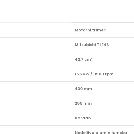
Motorni trimeri
Mitsubishi TLE43
42.7 cm³
1.25 kW / 11500 rpm
430 mm
255 mm
Kardan
Nedeljiva aluminijumska