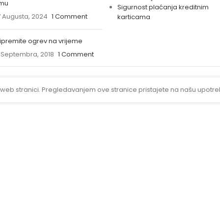
imu
Sigurnost plaćanja kreditnim
 Augusta, 2024
1 Comment
karticama
ipremite ogrev na vrijeme
 Septembra, 2018
1 Comment
 web stranici. Pregledavanjem ove stranice pristajete na našu upotre