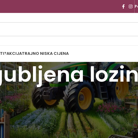
P
TI?
AKCIJA
TRAJNO NISKA CIJENA
gubljena lozi
su.