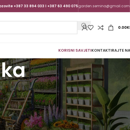
ozovite +387 33 894 033 I +387 63 490 075
garden.semina@gmail.com
0.00
K
KORISNI SAVJETI
KONTAKTIRAJTE N
nka