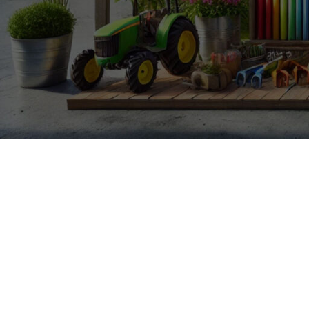
Baštenska oprema
RESETIRAJ LOZINKU
Roštilji