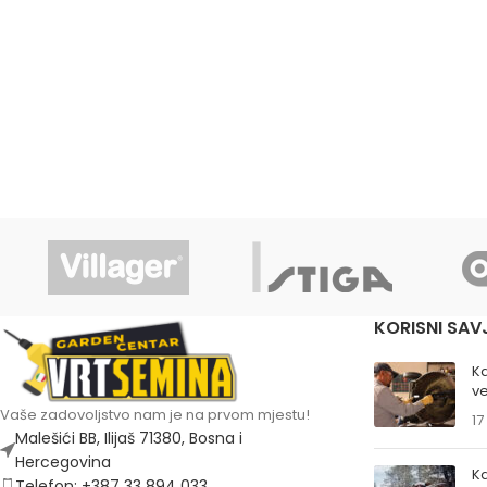
KORISNI SAV
K
ve
Vaše zadovoljstvo nam je na prvom mjestu!
17
Malešići BB, Ilijaš 71380, Bosna i
Hercegovina
Ka
Telefon: +387 33 894 033