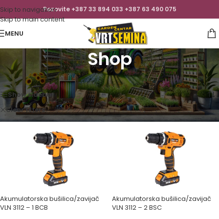
Skip to navigation
Pozovite +387 33 894 033 +387 63 490 075
Skip to main content
MENU
Shop
Početna
/
Shop
Prikaz 1–12 od 449 rezultata
Show sidebar
Clear filters
Villager
Akumulatorska bušilica/zavijač
Akumulatorska bušilica/zavijač
VLN 3112 – 1 BCB
VLN 3112 – 2 BSC