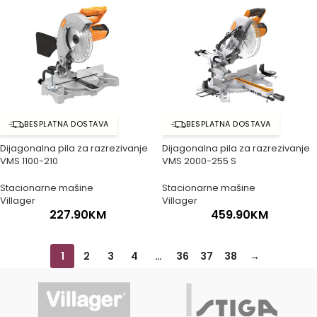
BESPLATNA DOSTAVA
BESPLATNA DOSTAVA
Dijagonalna pila za razrezivanje
Dijagonalna pila za razrezivanje
VMS 1100-210
VMS 2000-255 S
Stacionarne mašine
Stacionarne mašine
Villager
Villager
227.90
KM
459.90
KM
1
2
3
4
…
36
37
38
→