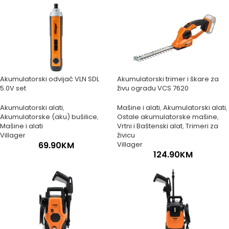
Akumulatorski odvijač VLN SDL
Akumulatorski trimer i škare za
5.0V set
živu ogradu VCS 7620
Akumulatorski alati
,
Mašine i alati
,
Akumulatorski alati
,
Akumulatorske (aku) bušilice
,
Ostale akumulatorske mašine
,
Mašine i alati
Vrtni i Baštenski alat
,
Trimeri za
Villager
živicu
69.90
KM
Villager
124.90
KM