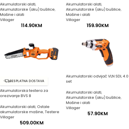
Akumulatorski alati
,
Akumulatorski alati
,
Akumulatorske (aku) bušilice
,
Akumulatorske (aku) bušilice
,
Mašine i alati
Mašine i alati
Villager
Villager
114.90
KM
159.90
KM
Akumulatorski odvijač VLN SDL 4.0
BESPLATNA DOSTAVA
set
Akumulatorska testera za
Akumulatorski alati
,
orezivanje BVS 8
Akumulatorske (aku) bušilice
,
Mašine i alati
Akumulatorski alati
,
Ostale
Villager
akumulatorske mašine
,
Testere
57.90
KM
Villager
509.00
KM