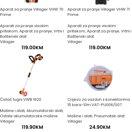
Aparat za pranje Villager VHW 70
Aparat za pranje Villager VHW 71
Prime
Prime
Aparati za pranje visokim
Aparati za pranje visokim
pritiskom
,
Aparat za pranje
,
Vrtni i
pritiskom
,
Aparat za pranje
,
Vrtni i
Baštenski alat
Baštenski alat
Villager
Villager
119.00
KM
119.00
KM
Čistač fugni VWB 1920
Crijevo za vazduh s konektorima
15 bara-10m VAT-PU006/007
Mašine i alati
,
Akumulatorski alati
,
Ostale akumulatorske mašine
Mašine i alati
,
Pneumatski alat
Villager
Villager
119.90
KM
24.90
KM