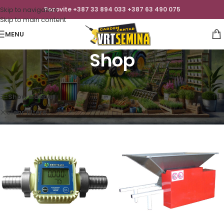
Skip to navigation
Pozovite +387 33 894 033 +387 63 490 075
Skip to main content
MENU
Shop
Početna
/
Shop
Prikaz svih 11 rezultata
Show sidebar
Clear filters
Eno Italia