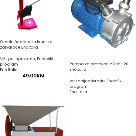
Ornela čepilica za krunske
zatvarače Enoitalia
Vrt i poljoprivreda
,
Enološki
Pumpa za pretakanje Enos 20
program
Enoitalia
Eno Italia
49.00
KM
Vrt i poljoprivreda
,
Enološki
program
Eno Italia