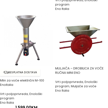
Vrt i poljoprivreda
,
Enološki
program
Eno Italia
MULJAČA – DROBILICA ZA VOČE
BESPLATNA DOSTAVA
RUČNA MINI ENO
Mlin za voće električni M-100
Vrt i poljoprivreda
,
Enološki
Enoitalia
program
,
Muljače za voće
Eno Italia
Vrt i poljoprivreda
,
Enološki
program
Eno Italia
1,599.00
KM