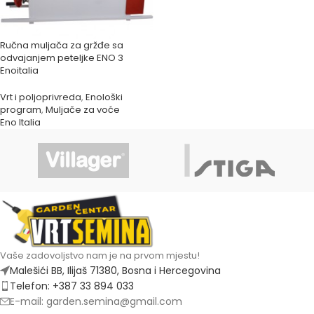
Ručna muljača za gržđe sa
odvajanjem peteljke ENO 3
Enoitalia
Vrt i poljoprivreda
,
Enološki
program
,
Muljače za voće
Eno Italia
Vaše zadovoljstvo nam je na prvom mjestu!
Malešići BB, Ilijaš 71380, Bosna i Hercegovina
Telefon: +387 33 894 033
E-mail: garden.semina@gmail.com