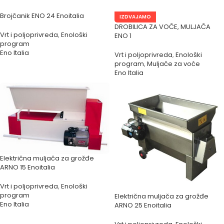
Brojčanik ENO 24 Enoitalia
IZDVAJAMO
DROBILICA ZA VOČE, MULJAČA
Vrt i poljoprivreda
,
Enološki
ENO 1
program
Eno Italia
Vrt i poljoprivreda
,
Enološki
program
,
Muljače za voće
Eno Italia
Električna muljača za grožđe
ARNO 15 Enoitalia
Vrt i poljoprivreda
,
Enološki
program
Električna muljača za grožđe
Eno Italia
ARNO 25 Enoitalia