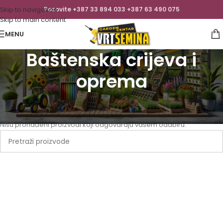
Skip to navigation
Pozovite +387 33 894 033 +387 63 490 075
Skip to main content
MENU
Baštenska crijeva i
oprema
Početna
/
Vrtni i Baštenski alat
/
Baštenska crijeva i oprema
Nisu pronađeni proizvodi koji odgovaraju vašem odabiru.