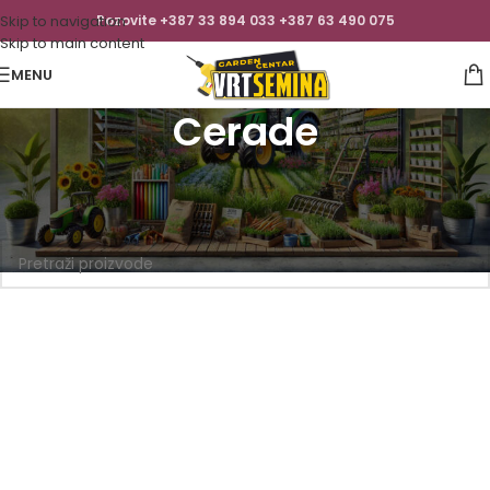
Skip to navigation
Pozovite +387 33 894 033 +387 63 490 075
Skip to main content
MENU
Cerade
Početna
/
Kuća
/
Građevinski alat
/
Cerade
Nisu pronađeni proizvodi koji odgovaraju vašem odabiru.