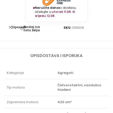
Naručite danas
i dostavu
očekujte u
utorak 11.08. ili
srijedu 12.08.
Dodaj na
Uporedi
SKU:
0189016
listu želja
OPIS
DOSTAVA I ISPORUKA
Kategorija
Agregati
Četvorotaktni, vazdušno
Tip motora
hlađeni
Zapremina motora
420 cm³