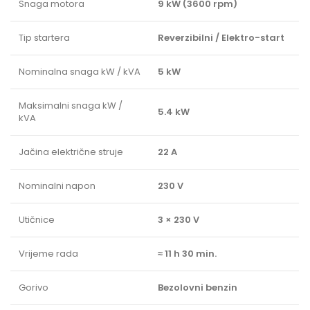
Snaga motora
9 kW (3600 rpm)
Tip startera
Reverzibilni / Elektro-start
Nominalna snaga kW / kVA
5 kW
Maksimalni snaga kW /
5.4 kW
kVA
Jačina električne struje
22 A
Nominalni napon
230 V
Utičnice
3 × 230 V
Vrijeme rada
≈ 11 h 30 min.
Gorivo
Bezolovni benzin