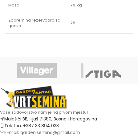
Masa
79 kg
Zapremina rezervoara za
25 l
gorivo
Vaše zadovoljstvo nam je na prvom mjestu!
Malešići BB, Ilijaš 71380, Bosna i Hercegovina
Telefon: +387 33 894 033
E-mail: garden.semina@gmail.com