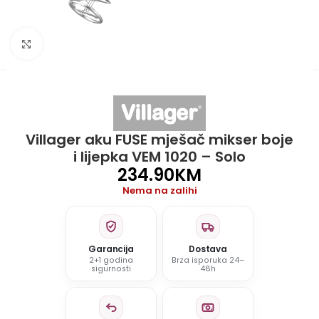
Click to enlarge
Villager aku FUSE mješač mikser boje
i lijepka VEM 1020 – Solo
234.90
KM
Nema na zalihi
Garancija
Dostava
2+1 godina
Brza isporuka 24–
sigurnosti
48h