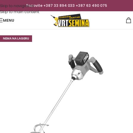
Skip to navigation
Pozovite +387 33 894 033 +387 63 490 075
Skip to main content
MENU
NEMA NA LAGERU