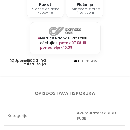
Povrat
Plaćanje
15 dana od dana
Pouzećem, žiralno
kupovine
ili karticom
Naručite danas
i dostavu
očekujte u
petak 07.08. ili
ponedjeljak 10.08.
Dodaj na
Uporedi
SKU:
0145929
listu želja
OPIS
DOSTAVA I ISPORUKA
Akumulatorski alat
Kategorija
FUSE