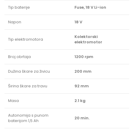
Tip baterije
Fuse, 18 V Li-ion
Napon
18 V
Kolektorski
Tip elektromotora
elektromotor
Broj obrtaja
1200 rpm
Dužina škare za živicu
200 mm
Širina škare za travu
92 mm
Masa
2.1 kg
Autonomija s punom
20 min.
baterijom 1,5 Ah