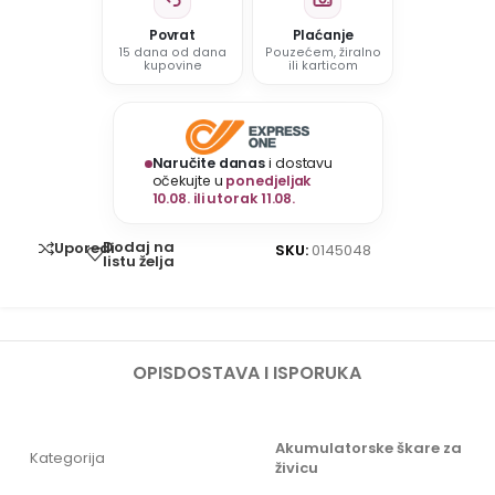
Povrat
Plaćanje
15 dana od dana
Pouzećem, žiralno
kupovine
ili karticom
Naručite danas
i dostavu
očekujte u
ponedjeljak
10.08. ili utorak 11.08.
Dodaj na
Uporedi
SKU:
0145048
listu želja
OPIS
DOSTAVA I ISPORUKA
Akumulatorske škare za
Kategorija
živicu