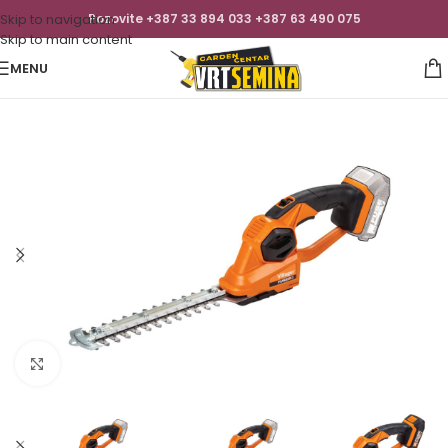
Skip to navigation
Pozovite +387 33 894 033 +387 63 490 075
Skip to main content
MENU
Click to enlarge