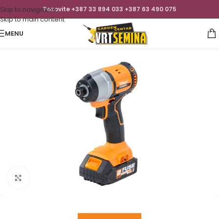
Skip to navigation
Pozovite +387 33 894 033 +387 63 490 075
Skip to main content
MENU
Click to enlarge