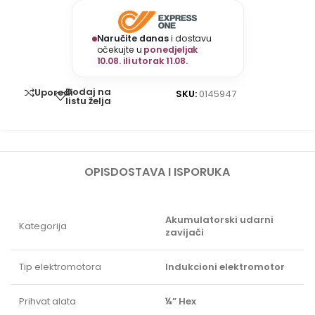
Naručite danas
i dostavu
očekujte u
ponedjeljak
10.08. ili utorak 11.08.
Dodaj na
Uporedi
SKU:
0145947
listu želja
OPIS
DOSTAVA I ISPORUKA
Akumulatorski udarni
Kategorija
zavijači
Tip elektromotora
Indukcioni elektromotor
Prihvat alata
¼” Hex