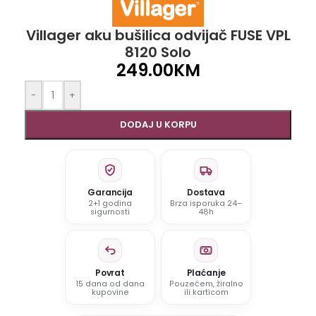
Villager aku bušilica odvijač FUSE VPL
8120 Solo
249.00
KM
-
+
DODAJ U KORPU
Garancija
Dostava
2+1 godina
Brza isporuka 24–
sigurnosti
48h
Povrat
Plaćanje
15 dana od dana
Pouzećem, žiralno
kupovine
ili karticom