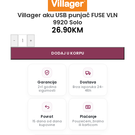
Villager aku USB punjač FUSE VLN
9920 Solo
26.90
KM
-
+
DODAJ U KORPU
Garancija
Dostava
2+1 godina
Brza isporuka 24–
sigurnosti
48h
Povrat
Plaćanje
15 dana od dana
Pouzećem, žiralno
kupovine
ili karticom