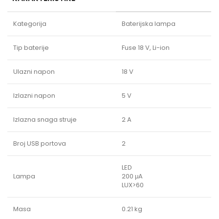
Kategorija
Baterijska lampa
Tip baterije
Fuse 18 V, Li-ion
Ulazni napon
18 V
Izlazni napon
5 V
Izlazna snaga struje
2 A
Broj USB portova
2
LED
Lampa
200 μA
LUX>60
Masa
0.21 kg