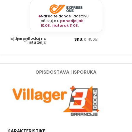
Naručite danas
i dostavu
očekujte u
ponedjeljak
10.08. ili utorak 11.08.
Dodaj na
Uporedi
SKU:
0145051
listu želja
OPIS
DOSTAVA I ISPORUKA
KARAKTERISTIKE